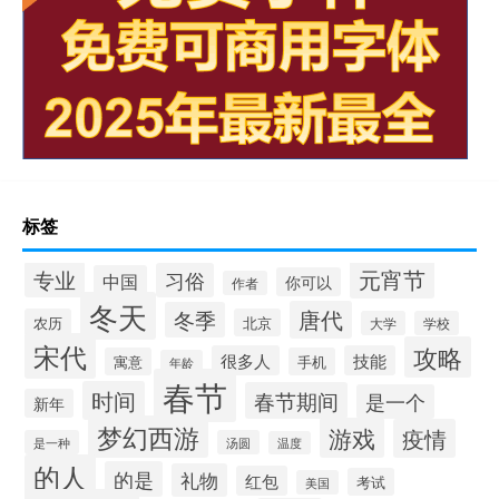
标签
元宵节
专业
习俗
中国
你可以
作者
冬天
唐代
冬季
农历
北京
大学
学校
宋代
攻略
很多人
技能
寓意
手机
年龄
春节
时间
春节期间
是一个
新年
梦幻西游
游戏
疫情
是一种
汤圆
温度
的人
的是
礼物
红包
考试
美国