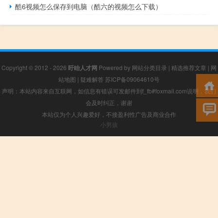
酷6视频怎么保存到电脑（酷六的视频怎么下载）
Copyright © 2012 - 2026
盱眙人才网
Powered by
网站分类目录
|
精选推荐文章
|
网
站地图
|
疑难解答
苏ICP备09064610号
声明：本站内容来自互联网，如信息有错误可发邮件到f_fb#foxmail.com说明，我们
会及时纠正，谢谢
本站仅为个人兴趣爱好，不接盈利性广告及商业合作
小男孩