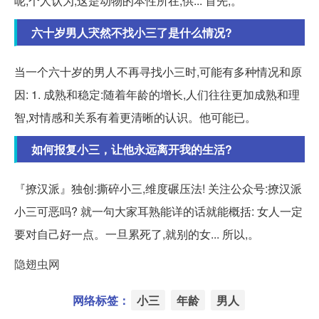
呢,个人认为,这是动物的本性所在,供... 首先,。
六十岁男人宊然不找小三了是什么情况?
当一个六十岁的男人不再寻找小三时,可能有多种情况和原
因: 1. 成熟和稳定:随着年龄的增长,人们往往更加成熟和理
智,对情感和关系有着更清晰的认识。他可能已。
如何报复小三，让他永远离开我的生活?
『撩汉派』独创:撕碎小三,维度碾压法! 关注公众号:撩汉派
小三可恶吗? 就一句大家耳熟能详的话就能概括: 女人一定
要对自己好一点。一旦累死了,就别的女... 所以,。
隐翅虫网
网络标签：
小三
年龄
男人