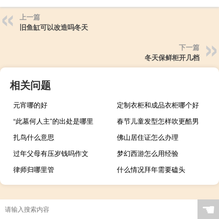
上一篇
旧鱼缸可以改造吗冬天
下一篇
冬天保鲜柜开几档
相关问题
元宵哪的好
定制衣柜和成品衣柜哪个好
“此墓何人主”的出处是哪里
春节儿童发型怎样吹更酷男
扎鸟什么意思
佛山居住证怎么办理
过年父母有压岁钱吗作文
梦幻西游怎么用经验
律师归哪里管
什么情况拜年需要磕头
☚