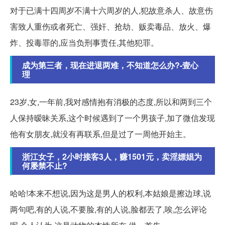
对于已满十四周岁不满十六周岁的人,犯故意杀人、故意伤
害致人重伤或者死亡、强奸、抢劫、贩卖毒品、放火、爆
炸、投毒罪的,应当负刑事责任,其他犯罪。
成为第三者，现在进退两难，不知道怎么办?-壹心
理
23岁,女,一年前,我对感情抱有消极的态度,所以和两到三个
人保持暧昧关系,这个时候遇到了一个男孩子,加了微信发现
他有女朋友,就没有再联系,但是过了一周他开始主。
浙江女子，2小时接客3人，赚1501元，卖淫嫖娼为
何屡禁不止?
哈哈!本来不想说,因为这是男人的权利,本姑娘是擦边球,说
两句吧,有的人说,不要脸,有的人说,脸都丟了,唉,怎么评论