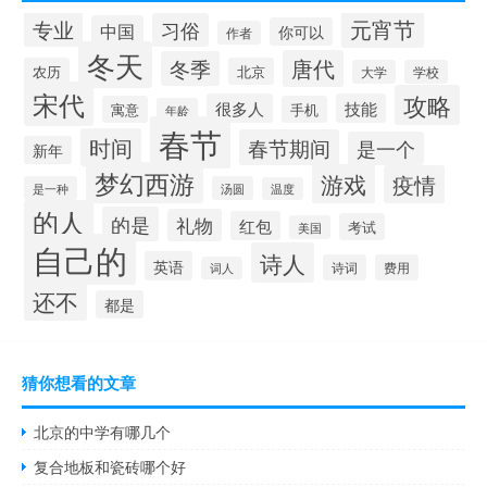
元宵节
专业
习俗
中国
你可以
作者
冬天
唐代
冬季
农历
北京
大学
学校
宋代
攻略
很多人
技能
寓意
手机
年龄
春节
时间
春节期间
是一个
新年
梦幻西游
游戏
疫情
是一种
汤圆
温度
的人
的是
礼物
红包
考试
美国
自己的
诗人
英语
诗词
费用
词人
还不
都是
猜你想看的文章
北京的中学有哪几个
复合地板和瓷砖哪个好