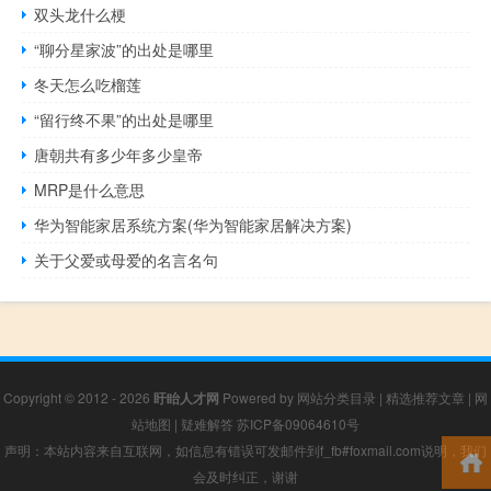
双头龙什么梗
“聊分星家波”的出处是哪里
冬天怎么吃榴莲
“留行终不果”的出处是哪里
唐朝共有多少年多少皇帝
MRP是什么意思
华为智能家居系统方案(华为智能家居解决方案)
关于父爱或母爱的名言名句
Copyright © 2012 - 2026
盱眙人才网
Powered by
网站分类目录
|
精选推荐文章
|
网
站地图
|
疑难解答
苏ICP备09064610号
声明：本站内容来自互联网，如信息有错误可发邮件到f_fb#foxmail.com说明，我们
会及时纠正，谢谢