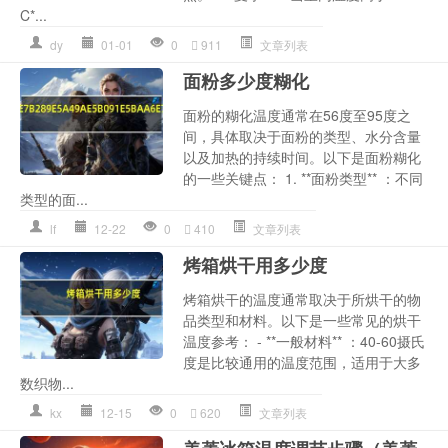
C*...
dy
01-01
0
911
文章列表
面粉多少度糊化
面粉的糊化温度通常在56度至95度之
间，具体取决于面粉的类型、水分含量
以及加热的持续时间。以下是面粉糊化
的一些关键点： 1. **面粉类型** ：不同
类型的面...
lf
12-22
0
410
文章列表
烤箱烘干用多少度
烤箱烘干的温度通常取决于所烘干的物
品类型和材料。以下是一些常见的烘干
温度参考： - **一般材料** ：40-60摄氏
度是比较通用的温度范围，适用于大多
数织物...
kx
12-15
0
620
文章列表