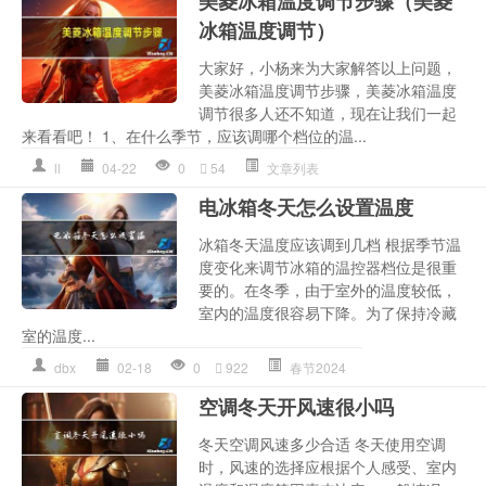
美菱冰箱温度调节步骤（美菱
冰箱温度调节）
大家好，小杨来为大家解答以上问题，
美菱冰箱温度调节步骤，美菱冰箱温度
调节很多人还不知道，现在让我们一起
来看看吧！ 1、在什么季节，应该调哪个档位的温...
ll
04-22
0
54
文章列表
电冰箱冬天怎么设置温度
冰箱冬天温度应该调到几档 根据季节温
度变化来调节冰箱的温控器档位是很重
要的。在冬季，由于室外的温度较低，
室内的温度很容易下降。为了保持冷藏
室的温度...
dbx
02-18
0
922
春节2024
空调冬天开风速很小吗
冬天空调风速多少合适 冬天使用空调
时，风速的选择应根据个人感受、室内