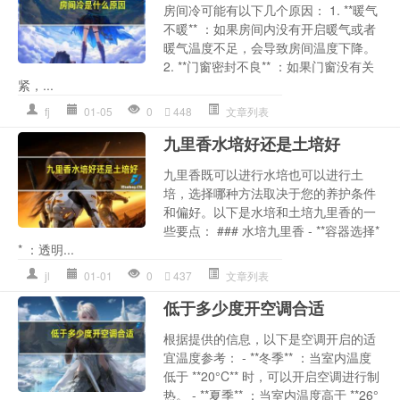
房间冷可能有以下几个原因： 1. **暖气
不暖** ：如果房间内没有开启暖气或者
暖气温度不足，会导致房间温度下降。
2. **门窗密封不良** ：如果门窗没有关
紧，...
fj
01-05
0
448
文章列表
九里香水培好还是土培好
九里香既可以进行水培也可以进行土
培，选择哪种方法取决于您的养护条件
和偏好。以下是水培和土培九里香的一
些要点： ### 水培九里香 - **容器选择*
* ：透明...
jl
01-01
0
437
文章列表
低于多少度开空调合适
根据提供的信息，以下是空调开启的适
宜温度参考： - **冬季** ：当室内温度
低于 **20°C** 时，可以开启空调进行制
热。 - **夏季** ：当室内温度高于 **26°