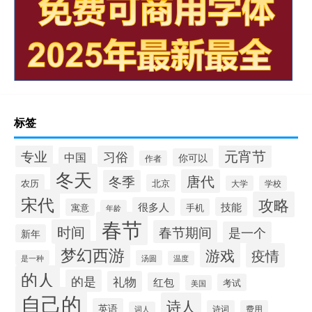
标签
元宵节
专业
习俗
中国
你可以
作者
冬天
唐代
冬季
农历
北京
大学
学校
宋代
攻略
很多人
技能
寓意
手机
年龄
春节
时间
春节期间
是一个
新年
梦幻西游
游戏
疫情
是一种
汤圆
温度
的人
的是
礼物
红包
考试
美国
自己的
诗人
英语
诗词
费用
词人