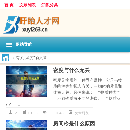
首 页
文章列表
知识分类
网站导航
>
有关“温度”的文章
密度与什么无关
密度是物质的一种固有属性，它只与物
质的种类和状态有关，与物体的质量和
体积无关。具体来说： - **物质种类**
：不同物质有不同的密度。 - **物质状
态** ：...
ld
01-06
0
348
文章列表
房间冷是什么原因