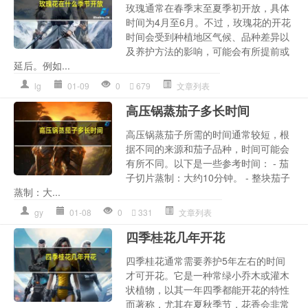
玫瑰通常在春季末至夏季初开放，具体
时间为4月至6月。不过，玫瑰花的开花
时间会受到种植地区气候、品种差异以
及养护方法的影响，可能会有所提前或
延后。例如...
lg
01-09
0
679
文章列表
高压锅蒸茄子多长时间
高压锅蒸茄子所需的时间通常较短，根
据不同的来源和茄子品种，时间可能会
有所不同。以下是一些参考时间： - 茄
子切片蒸制：大约10分钟。 - 整块茄子
蒸制：大...
gy
01-08
0
331
文章列表
四季桂花几年开花
四季桂花通常需要养护5年左右的时间
才可开花。它是一种常绿小乔木或灌木
状植物，以其一年四季都能开花的特性
而著称，尤其在夏秋季节，花香会非常