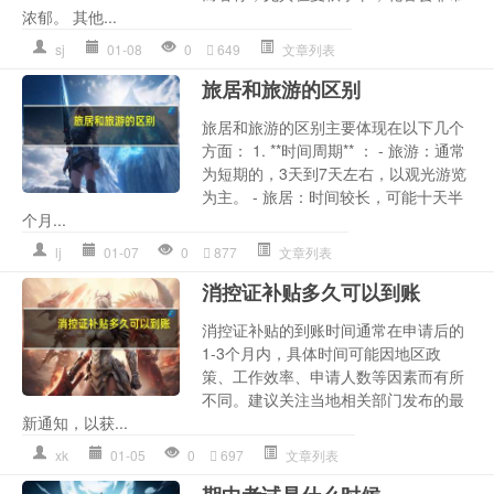
浓郁。 其他...
sj
01-08
0
649
文章列表
旅居和旅游的区别
旅居和旅游的区别主要体现在以下几个
方面： 1. **时间周期** ： - 旅游：通常
为短期的，3天到7天左右，以观光游览
为主。 - 旅居：时间较长，可能十天半
个月...
lj
01-07
0
877
文章列表
消控证补贴多久可以到账
消控证补贴的到账时间通常在申请后的
1-3个月内，具体时间可能因地区政
策、工作效率、申请人数等因素而有所
不同。建议关注当地相关部门发布的最
新通知，以获...
xk
01-05
0
697
文章列表