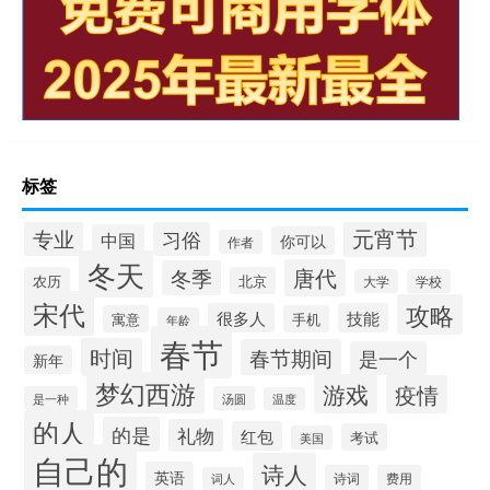
标签
元宵节
专业
习俗
中国
你可以
作者
冬天
唐代
冬季
农历
北京
大学
学校
宋代
攻略
很多人
技能
寓意
手机
年龄
春节
时间
春节期间
是一个
新年
梦幻西游
游戏
疫情
是一种
汤圆
温度
的人
的是
礼物
红包
考试
美国
自己的
诗人
英语
诗词
费用
词人