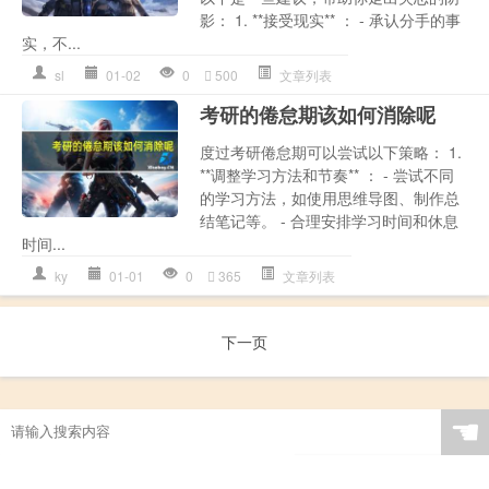
影： 1. **接受现实** ： - 承认分手的事
实，不...
sl
01-02
0
500
文章列表
考研的倦怠期该如何消除呢
度过考研倦怠期可以尝试以下策略： 1.
**调整学习方法和节奏** ： - 尝试不同
的学习方法，如使用思维导图、制作总
结笔记等。 - 合理安排学习时间和休息
时间...
ky
01-01
0
365
文章列表
下一页
☚