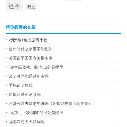
还不
都是
猜你想看的文章
2元5角1角怎么写小数
过年时什么水果不能吃的
英国留学回国海关带多少
“遂肯高斋枕广衢”的出处是哪里
改了激光能通过年审吗
委托证明格式
西班牙过圣诞节吗
牙膏可以去除老年斑吗（牙膏能去脸上老年斑）
“无功可上凌烟阁”的出处是哪里
陇南农村冬天好玩吗