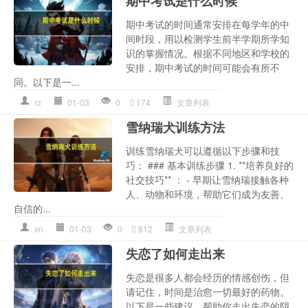
期中考试是什么时候
期中考试的时间通常安排在每学年的中
间时段，用以检测学生前半学期所学知
识的掌握情况。根据不同地区和学校的
安排，期中考试的时间可能会有所不
同。以下是一...
rz
01-03
0
174
文章列表
雪纳瑞犬训练方法
训练雪纳瑞犬可以遵循以下步骤和技
巧： ### 基本训练步骤 1. **培养良好的
社交技巧** ： - 早期让雪纳瑞接触各种
人、动物和环境，帮助它们成为友善、
自信的...
xn
01-03
0
812
文章列表
失恋了如何走出来
失恋是很多人都会经历的情感创伤，但
请记住，时间是治愈一切最好的药物。
以下是一些建议，帮助你走出失恋的阴