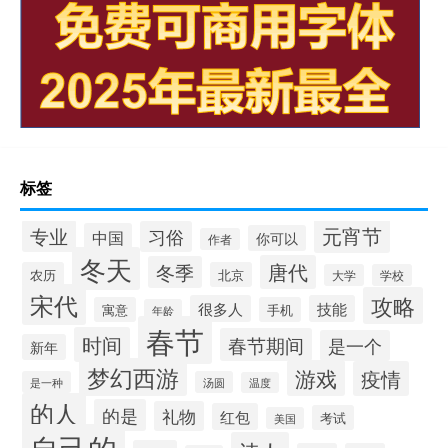
标签
元宵节
专业
习俗
中国
你可以
作者
冬天
唐代
冬季
农历
北京
大学
学校
宋代
攻略
很多人
技能
寓意
手机
年龄
春节
时间
春节期间
是一个
新年
梦幻西游
游戏
疫情
是一种
汤圆
温度
的人
的是
礼物
红包
考试
美国
自己的