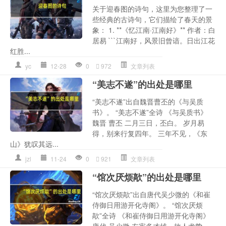
关于迎春图的诗句，这里为您整理了一
些经典的古诗句，它们描绘了春天的景
象： 1. **《忆江南·江南好》** 作者：白
居易 ```江南好，风景旧曾谙。日出江花
红胜...
yc
12-28
0
972
文章列表
“美志不遂”的出处是哪里
“美志不遂”出自魏晋曹丕的《与吴质
书》。 “美志不遂”全诗 《与吴质书》
魏晋 曹丕 二月三日，丕白。 岁月易
得，别来行复四年。 三年不见，《东
山》犹叹其远...
jzl
11-24
0
921
文章列表
“馆次厌烦歊”的出处是哪里
“馆次厌烦歊”出自唐代吴少微的《和崔
侍御日用游开化寺阁》。 “馆次厌烦
歊”全诗 《和崔侍御日用游开化寺阁》
唐代 吴少微 左宪多才雄，故人尤鸷