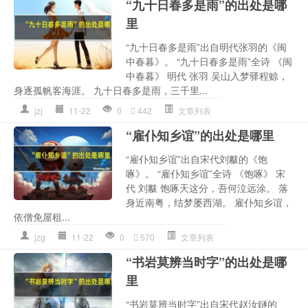
“九十日春多是雨”的出处是哪
里
“九十日春多是雨”出自明代张羽的《闽
中春暮》。 “九十日春多是雨”全诗 《闽
中春暮》 明代 张羽 吴山入梦驿程赊，
身逐孤帆客海涯。 九十日春多是雨，三千里...
jzj
11-22
0
442
文章列表
“雇仆知乡谊”的出处是哪里
“雇仆知乡谊”出自宋代刘黻的《饱
啄》。 “雇仆知乡谊”全诗 《饱啄》 宋
代 刘黻 饱啄天这分，吾何泣远涂。 落
身近南粤，结梦屡西湖。 雇仆知乡谊，
依僧免屋租...
jzg
11-22
0
570
文章列表
“书岩莫辨当时字”的出处是哪
里
“书岩莫辨当时字”出自宋代赵汝鐩的