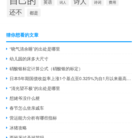
诗人
英语
诗词
费用
词人
还不
都是
猜你想看的文章
“晓气清余睡”的出处是哪里
幼儿园的床多大尺寸
硝酸银标定计算公式（硝酸银的标定）
日本5年期国债收益率上涨1个基点至0.325%为自1月以来最高水平
“清光望不极”的出处是哪里
想姥爷没什么梗
春节怎么坐亲戚车
营运能力分析有哪些指标
冰猪攻略
西班牙过圣诞节吗