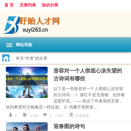
首 页
文章列表
知识分类
网站导航
>
有关“作者”的文章
形容对一个人彻底心凉失望的
古诗词有哪些
以下是一些形容对一个人彻底心凉失望
的古诗词： 1. 落红不是无情物，化作春
泥更护花。——表达了作者虽然失望，
但仍希望对方能像花一样绽放。 2. 鸿雁不堪愁里...
xr
12-30
0
581
文章列表
迎春图的诗句