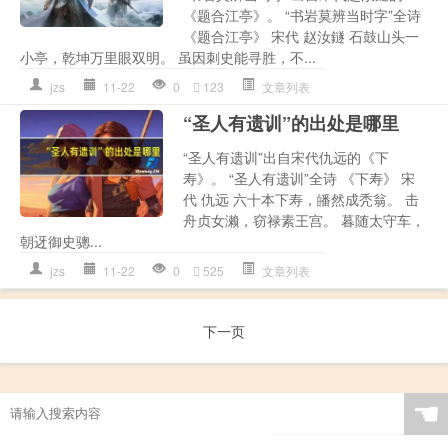
《题合江亭》。 “书岩莫辨当时字”全诗
《题合江亭》 宋代 赵汝鐩 石鼓山头一
小亭，乾坤万里眼双明。 虽因刺史能寻胜，不...
jzs
11-22
0
123
文章列表
“圣人有遗训”的出处是哪里
“圣人有遗训”出自宋代仇远的《下
寿》。 “圣人有遗训”全诗 《下寿》 宋
代 仇远 六十本下寿，皤然成秃翁。 击
舟贞女濑，窃禄素王宫。 暮随太守车，
朝迓御史骢...
jzs
11-22
0
525
文章列表
下一页
☚