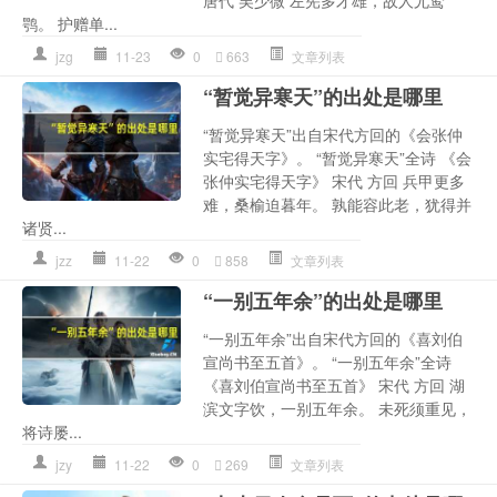
鹗。 护赠单...
jzg
11-23
0
663
文章列表
“暂觉异寒天”的出处是哪里
“暂觉异寒天”出自宋代方回的《会张仲
实宅得天字》。 “暂觉异寒天”全诗 《会
张仲实宅得天字》 宋代 方回 兵甲更多
难，桑榆迫暮年。 孰能容此老，犹得并
诸贤...
jzz
11-22
0
858
文章列表
“一别五年余”的出处是哪里
“一别五年余”出自宋代方回的《喜刘伯
宣尚书至五首》。 “一别五年余”全诗
《喜刘伯宣尚书至五首》 宋代 方回 湖
滨文字饮，一别五年余。 未死须重见，
将诗屡...
jzy
11-22
0
269
文章列表