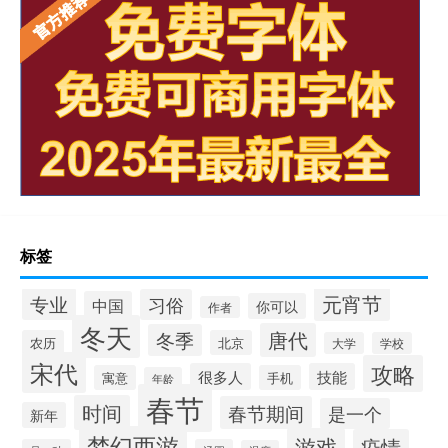
标签
元宵节
专业
习俗
中国
你可以
作者
冬天
唐代
冬季
农历
北京
大学
学校
宋代
攻略
很多人
技能
寓意
手机
年龄
春节
时间
春节期间
是一个
新年
梦幻西游
游戏
疫情