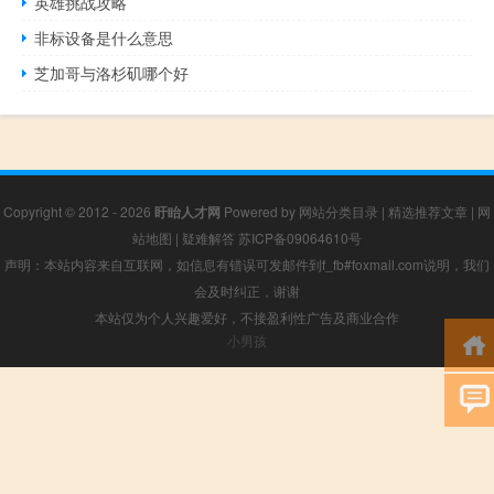
英雄挑战攻略
非标设备是什么意思
芝加哥与洛杉矶哪个好
Copyright © 2012 - 2026
盱眙人才网
Powered by
网站分类目录
|
精选推荐文章
|
网
站地图
|
疑难解答
苏ICP备09064610号
声明：本站内容来自互联网，如信息有错误可发邮件到f_fb#foxmail.com说明，我们
会及时纠正，谢谢
本站仅为个人兴趣爱好，不接盈利性广告及商业合作
小男孩