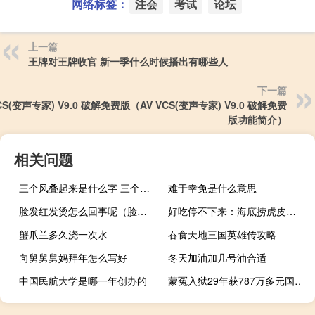
网络标签：
注会
考试
论坛
上一篇
王牌对王牌收官 新一季什么时候播出有哪些人
下一篇
VCS(变声专家) V9.0 破解免费版（AV VCS(变声专家) V9.0 破解免费
版功能简介）
相关问题
三个风叠起来是什么字 三个风叠在一起是个什么字
难于幸免是什么意思
脸发红发烫怎么回事呢（脸发红发烫怎么回事）
好吃停不下来：海底捞虎皮凤爪70g*3袋16.9元包邮
蟹爪兰多久浇一次水
吞食天地三国英雄传攻略
向舅舅舅妈拜年怎么写好
冬天加油加几号油合适
中国民航大学是哪一年创办的
蒙冤入狱29年获787万多元国家赔偿 到底什么情况嘞