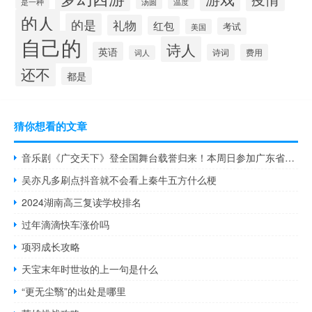
是一种
汤圆
温度
的人
的是
礼物
红包
考试
美国
自己的
诗人
英语
诗词
费用
词人
还不
都是
猜你想看的文章
音乐剧《广交天下》登全国舞台载誉归来！本周日参加广东省艺术节 到底什么情况嘞
吴亦凡多刷点抖音就不会看上秦牛五方什么梗
2024湖南高三复读学校排名
过年滴滴快车涨价吗
项羽成长攻略
天宝末年时世妆的上一句是什么
“更无尘翳”的出处是哪里