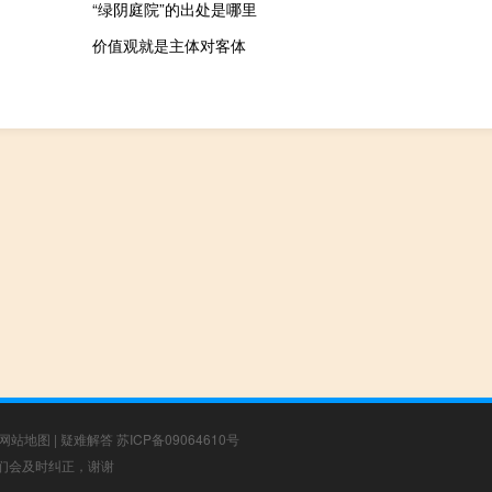
“绿阴庭院”的出处是哪里
价值观就是主体对客体
网站地图
|
疑难解答
苏ICP备09064610号
，我们会及时纠正，谢谢