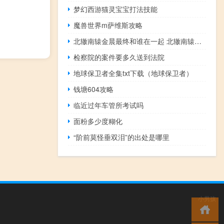
梦幻西游猫灵宝宝打法技能
魔兽世界m萨维斯攻略
北辙南辕金晨最终和谁在一起 北辙南辕金晨和谁演一对
检察院的案件要多久送到法院
地球保卫者全集txt下载（地球保卫者）
钱塘604攻略
临近过年车管所考试吗
面粉多少度糊化
“阶前莫怪垂双泪”的出处是哪里
小男孩