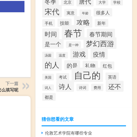
唐代
冬季
北京
大学
学校
宋代
很多人
寓意
年龄
攻略
技能
新年
手机
春节
时间
春节期间
梦幻西游
是一个
是一种
游戏
疫情
汤圆
温度
的人
的是
礼物
红包
自己的
英语
考试
美国
下一篇
诗人
还不
诗词
费用
词人
怎么填写呢
都是
猜你想看的文章
伦敦艺术学院有哪些专业