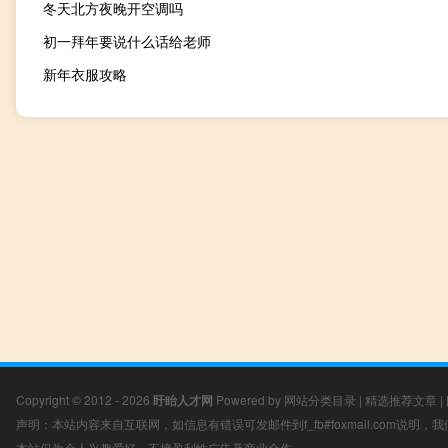
冬天北方夜晚开空调吗
初一拜年要说什么话给老师
新年衣服攻略
Copyright © 2012 - 2026
盱眙人才网
Powered by
网站分类目录
|
精选推荐文章
|
声明：本站内容来自互联网，如信息有错误可发邮件到f_fb#foxmail.com说明
本站仅为个人兴趣爱好，不接盈利性广告及商业合作