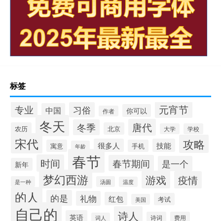
标签
元宵节
专业
习俗
中国
你可以
作者
冬天
唐代
冬季
农历
北京
大学
学校
宋代
攻略
很多人
技能
寓意
手机
年龄
春节
时间
春节期间
是一个
新年
梦幻西游
游戏
疫情
是一种
汤圆
温度
的人
的是
礼物
红包
考试
美国
自己的
诗人
英语
诗词
费用
词人