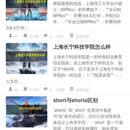
根据最新的信息，上海理工大学会计硕
士（MPAcc）的学费如下： - **全日制
MPAcc** ：学费为8.4万/年，学制为2
年。 - **非全日制MPAcc** ：学费同样
为8.4万/年...
sh
01-06
0
911
文章列表
上海长宁科技学院怎么样
上海长宁科技学院是一所特色职业教育
综合院校，由上海市长宁科协主办，创
立于1964年。以下是关于上海长宁科技
学院的一些信息： 1. **院系设置** ： -
人文社...
sh
01-04
0
389
文章列表
short与shorts区别
`shorts` 和 `short` 在英语中都是
与“短”相关的词汇，但它们在词性和具
体含义上有所不同： - `short` 是一个形
容词，可以描述多种属性，如长度短、