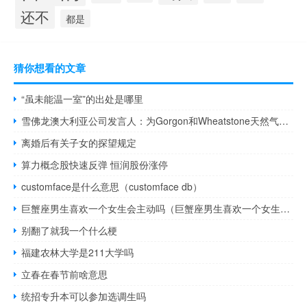
还不
都是
猜你想看的文章
“虽未能温一室”的出处是哪里
雪佛龙澳大利亚公司发言人：为Gorgon和Wheatstone天然气设施的一线野外操作员提议的企业协议得到了多数员工的投票支持
离婚后有关子女的探望规定
算力概念股快速反弹 恒润股份涨停
customface是什么意思（customface db）
巨蟹座男生喜欢一个女生会主动吗（巨蟹座男生喜欢一个女生的表现）
别翻了就我一个什么梗
福建农林大学是211大学吗
立春在春节前啥意思
统招专升本可以参加选调生吗