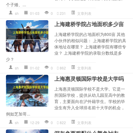
个子矮、...
sh
01-03
0
231
文章列表
上海建桥学院占地面积多少亩
上海建桥学院的占地面积为800亩 其他
小伙伴的相似问题： 上海建桥学院的具
体地址在哪里？ 上海建桥学院有哪些专
业？ 上海建桥学院的录取分数线是多
少？
sh
01-02
0
862
文章列表
上海惠灵顿国际学校是大学吗
上海惠灵顿国际学校不是大学。它是一
所国际学校，提供从幼儿园至高中的教
育，主要面向在沪外籍学生。学校的毕
业生有升入全球排名前十大学的机会，
例如芝加哥...
sh
12-29
0
822
文章列表