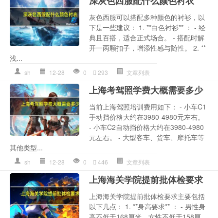
深灰色西服配什么颜色衬衣
灰色西服可以搭配多种颜色的衬衫，以
下是一些建议： 1. **白色衬衫** ： - 经
典且百搭，适合正式场合。 - 搭配时解
开一两颗扣子，增添性感与随性。 2. **
浅...
sh
12-28
0
293
文章列表
上海考驾照学费大概需要多少
当前上海驾照培训费用如下： - 小车C1
手动挡价格大约在3980-4980元左右。
- 小车C2自动挡价格大约在3980-4980
元左右。 - 大型客车、货车、摩托车等
其他类型...
sh
12-28
0
446
文章列表
上海海关学院提前批体检要求
上海海关学院提前批体检要求主要包括
以下几点： 1. **身高要求** ： - 男性身
高不低于168厘米，女性不低于158厘