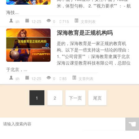
米，体型匀称。 2. **视力要求** ： - 航
海技...
sh
12-25
0
715
文章列表
深海教育是正规机构吗
是的，深海教育是一家正规的教育机
构。以下是一些支持这一结论的理由：
1. **公司背景** ：深海教育隶属于北京
深海云课堂教育科技有限公司，总部位
于北京，...
sh
12-25
0
85
文章列表
1
2
下一页
尾页
☚