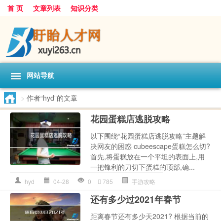
首 页
文章列表
知识分类
网站导航
>
作者“hyd”的文章
花园蛋糕店逃脱攻略
以下围绕“花园蛋糕店逃脱攻略”主题解
决网友的困惑 cubeescape蛋糕怎么切?
首先,将蛋糕放在一个平坦的表面上,用
一把锋利的刀切下蛋糕的顶部,确...
hyd
04-28
0
785
手游攻略
还有多少过2021年春节
距离春节还有多少天2021? 根据当前的