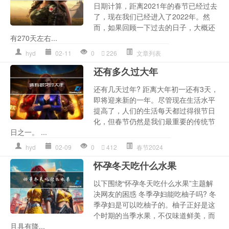
日期计算，距离2021年的春节已经过去
了，现在我们已经进入了2022年。然
而，如果回顾一下过去的日子，大概还
有270天左右...
hyd
02-11
0
226
文章列表
还有多久过大年
还有几天过年? 距离大年初一还有3天，
即将迎来新的一年。尽管现在生活水平
提高了，人们的生活每天都过得很节日
化，但春节仍然是我们最重要的传统节
日之一。 ...
hyd
02-09
0
412
春节2024
怀孕冬天吃什么水果
以下围绕“怀孕冬天吃什么水果”主题解
决网友的困惑 冬季孕妇能吃柚子吗? 冬
季孕妇是可以吃柚子的。柚子正好是这
个时期的当季水果，不仅味道鲜美，而
且具有降...