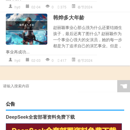
hyd
02-04
0
375
春节2024
韩烨多大年龄
赵丽颖事业心那么强为什么还要结婚生
孩子，最后还离了图什么? 赵丽颖作为
一个事业心强大的女演员，她的每一步
都是为了追求自己的演艺事业。但是，
事业再成功...
hyd
02-03
0
417
春节2024
☚
公告
DeepSeek全套部署资料免费下载