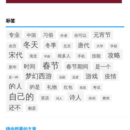
标签
元宵节
专业
习俗
中国
你可以
作者
冬天
唐代
冬季
农历
北京
大学
学校
宋代
攻略
很多人
技能
寓意
手机
年龄
春节
时间
春节期间
是一个
新年
梦幻西游
游戏
疫情
是一种
汤圆
温度
的人
的是
礼物
红包
考试
美国
自己的
诗人
英语
诗词
费用
词人
还不
都是
猜你想看的文章