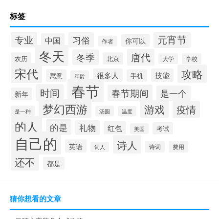
标签
元宵节
专业
习俗
中国
你可以
作者
冬天
唐代
冬季
农历
北京
大学
学校
宋代
攻略
很多人
技能
寓意
手机
年龄
春节
时间
春节期间
是一个
新年
梦幻西游
游戏
疫情
是一种
汤圆
温度
的人
的是
礼物
红包
考试
美国
自己的
诗人
英语
诗词
费用
词人
还不
都是
猜你想看的文章