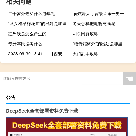
相关问题
二十岁外甥买什么过年礼
qq炫舞大厅背景音乐一男一女唱的韩语（qq炫舞大厅背景音乐）
“从头检举梅花曲”的出处是哪里
冬天怎样把电瓶充满呢
红外线是怎么产生的
刺杀网页攻略
专升本民法考什么
“楼倚霜树外”的出处是哪里
2023-09-30 13:41： 【西安高速大队路况】绕城高速全线晴天，目前车流量整体稳定，主要体现在:1、南段内环长安至高新、外环长安立交；北段外环汉城服务区附近，内环吕小寨至北辰立交，上述位置略有拥堵；2、新西宝宝鸡方向车流量较大缓行，临时对阿房宫、咸阳南收费站入口进行限流，民警现场值守保畅；3 ​​​
天门副本攻略
☚
公告
DeepSeek全套部署资料免费下载