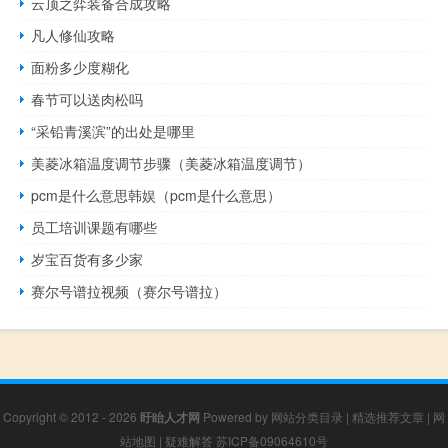
云顶之弈装备合成攻略
凡人修仙攻略
面粉多少度糊化
春节可以送肉松吗
“采铅青溪滨”的出处是哪里
美菱冰箱温度调节步骤（美菱冰箱温度调节）
pcm是什么意思韩娱（pcm是什么意思）
员工培训课题有哪些
岁宝百货有多少家
赛尔号谱拉视频（赛尔号谱拉）
Copyright © 2012 - 2026
盱眙人才网
Powered by
网站分类目录
|
精选推荐文章
|
网
站地图
|
疑难解答
苏ICP备09064610号