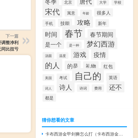
唐代
冬季
北京
大学
学校
宋代
很多人
寓意
年龄
攻略
技能
新年
手机
春节
时间
春节期间
下一篇
梦幻西游
经调整净利
是一个
是一种
元同比扭亏
游戏
疫情
汤圆
温度
的人
的是
礼物
红包
自己的
英语
考试
美国
诗人
还不
诗词
费用
词人
都是
猜你想看的文章
卡布西游金甲剑狮怎么打（卡布西游金甲剑狮在哪）