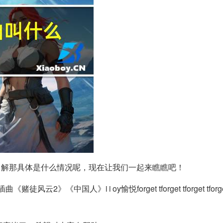
了解那具体是什么情况呢，现在让我们一起来瞧瞧吧！
》《中国人》i i oy愉悦forget tforget tforget tforget tf