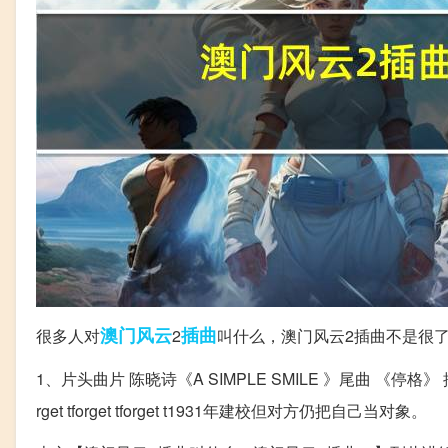
澳门
风云
插曲
很多人对
2
叫什么，澳门风云2插曲不是很
1、片头曲片 陈晓诗《A SIMPLE SMILE 》尾曲 《停格》 插曲《赌徒风云2
rget tforget tforget t1931年建校但对方仍把自己当对象。