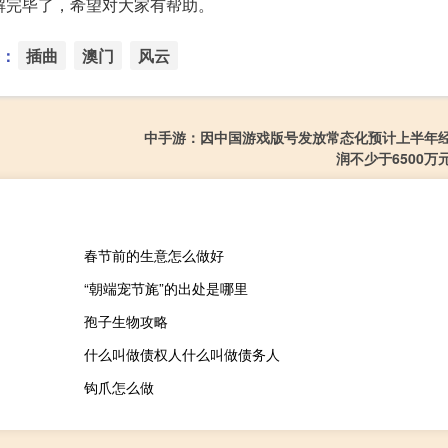
解完毕了，希望对大家有帮助。
：
插曲
澳门
风云
中手游：因中国游戏版号发放常态化预计上半年
润不少于6500万
春节前的生意怎么做好
“朝端宠节旄”的出处是哪里
孢子生物攻略
什么叫做债权人什么叫做债务人
钩爪怎么做