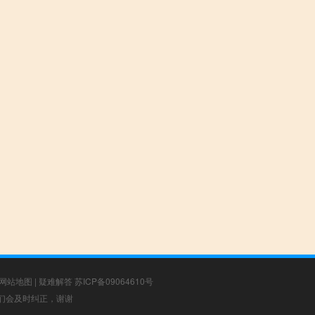
网站地图
|
疑难解答
苏ICP备09064610号
，我们会及时纠正，谢谢