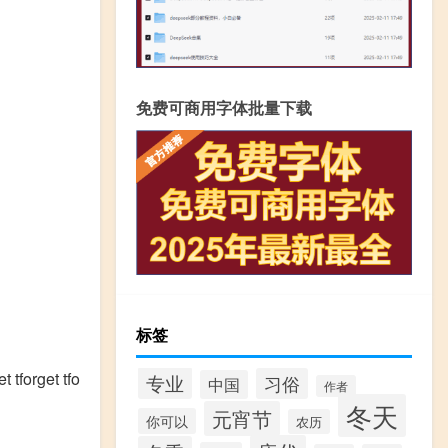
免费可商用字体批量下载
标签
orget tfo
专业
习俗
中国
作者
冬天
元宵节
你可以
农历