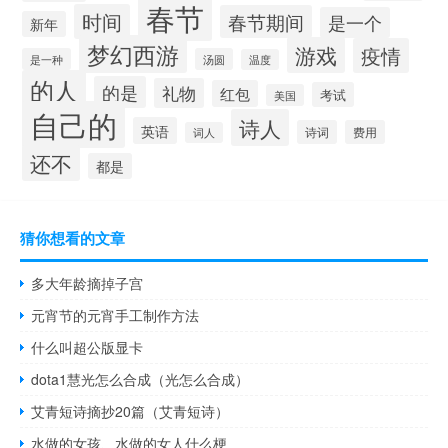
春节
时间
春节期间
是一个
新年
梦幻西游
游戏
疫情
是一种
汤圆
温度
的人
的是
礼物
红包
考试
美国
自己的
诗人
英语
诗词
费用
词人
还不
都是
猜你想看的文章
多大年龄摘掉子宫
元宵节的元宵手工制作方法
什么叫超公版显卡
dota1慧光怎么合成（光怎么合成）
艾青短诗摘抄20篇（艾青短诗）
水做的女孩、水做的女人什么梗