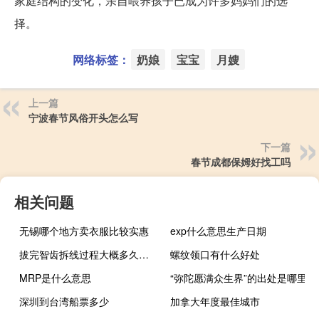
家庭结构的变化，亲自喂养孩子已成为许多妈妈们的选
择。
网络标签：
奶娘
宝宝
月嫂
上一篇
宁波春节风俗开头怎么写
下一篇
春节成都保姆好找工吗
相关问题
无锡哪个地方卖衣服比较实惠
exp什么意思生产日期
拔完智齿拆线过程大概多久（拔智齿后拆线注意事项）
螺纹领口有什么好处
MRP是什么意思
“弥陀愿满众生界”的出处是哪里
深圳到台湾船票多少
加拿大年度最佳城市