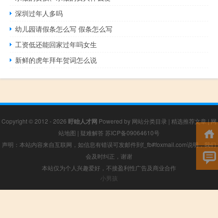
深圳过年人多吗
幼儿园请假条怎么写 假条怎么写
工资低还能回家过年吗女生
新鲜的虎年拜年贺词怎么说
Copyright © 2012 - 2026
盱眙人才网
Powered by
网站分类目录
|
精选推荐文章
|
网
站地图
|
疑难解答
苏ICP备09064610号
声明：本站内容来自互联网，如信息有错误可发邮件到f_fb#foxmail.com说明，我们
会及时纠正，谢谢
本站仅为个人兴趣爱好，不接盈利性广告及商业合作
小男孩