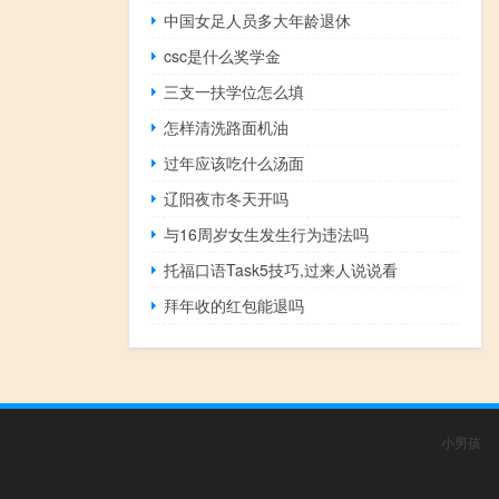
中国女足人员多大年龄退休
csc是什么奖学金
三支一扶学位怎么填
怎样清洗路面机油
过年应该吃什么汤面
辽阳夜市冬天开吗
与16周岁女生发生行为违法吗
托福口语Task5技巧,过来人说说看
拜年收的红包能退吗
小男孩