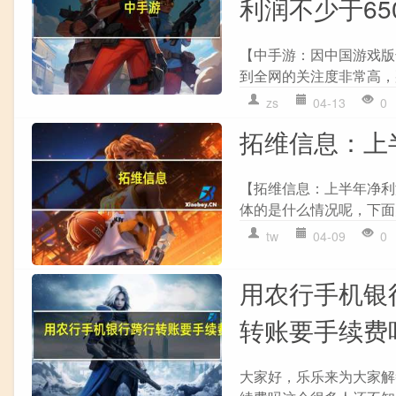
利润不少于65
【中手游：因中国游戏版号
到全网的关注度非常高，
zs
04-13
0
拓维信息：上半
【拓维信息：上半年净利润
体的是什么情况呢，下面
tw
04-09
0
用农行手机银
转账要手续费
大家好，乐乐来为大家解