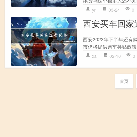
续费吗这个很多人还不知道
yn
03-24
0
西安买车回家
西安2023年下半年还有
市仍将提供购车补贴政策
xal
02-10
0
首页