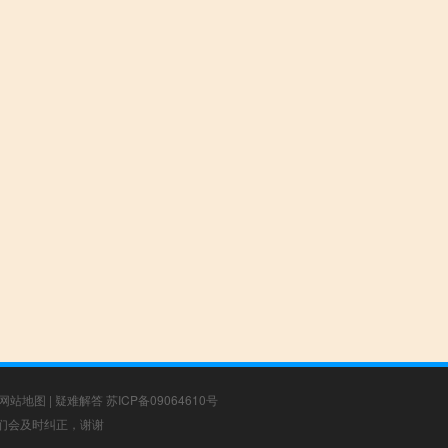
网站地图
|
疑难解答
苏ICP备09064610号
，我们会及时纠正，谢谢