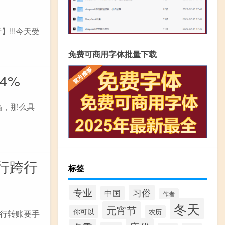
!!!今天受
免费可商用字体批量下载
4%
高，那么具
行跨行
标签
专业
习俗
中国
作者
冬天
元宵节
你可以
农历
行转账要手