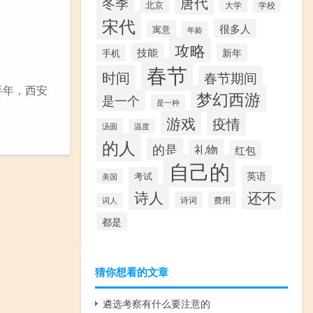
唐代
冬季
北京
大学
学校
宋代
很多人
寓意
年龄
攻略
技能
新年
手机
春节
时间
春节期间
半年，西安
梦幻西游
是一个
是一种
游戏
疫情
汤圆
温度
的人
的是
礼物
红包
自己的
英语
考试
美国
诗人
还不
诗词
费用
词人
都是
猜你想看的文章
遴选考察有什么要注意的