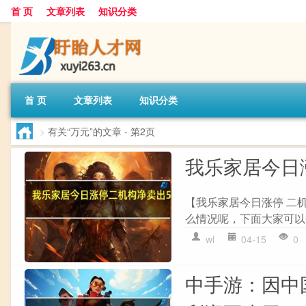
首 页
文章列表
知识分类
首 页
文章列表
知识分类
>
有关“万元”的文章
- 第2页
我乐家居今日涨
【我乐家居今日涨停 二机
么情况呢，下面大家可以一
wl
04-15
0
中手游：因中