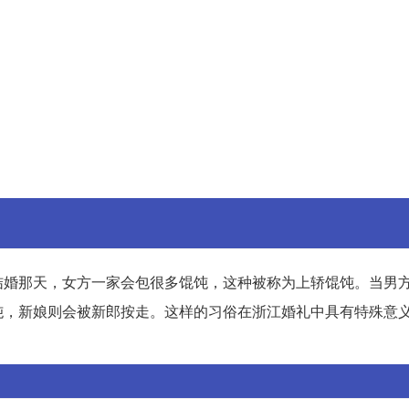
结婚那天，女方一家会包很多馄饨，这种被称为上轿馄饨。当男
饨，新娘则会被新郎按走。这样的习俗在浙江婚礼中具有特殊意