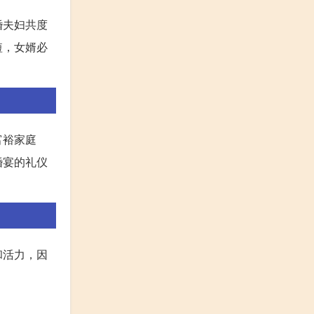
婚夫妇共度
短，女婿必
富裕家庭
婚宴的礼仪
和活力，因