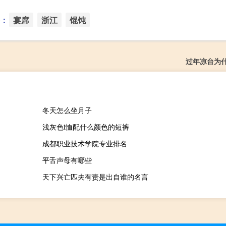
：
宴席
浙江
馄饨
过年凉台为
冬天怎么坐月子
浅灰色t恤配什么颜色的短裤
成都职业技术学院专业排名
平舌声母有哪些
天下兴亡匹夫有责是出自谁的名言