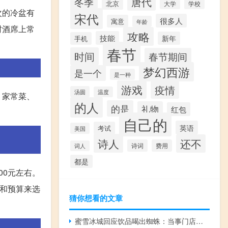
唐代
冬季
北京
大学
学校
次的冷盆有
宋代
很多人
寓意
年龄
村酒席上常
攻略
技能
新年
手机
春节
时间
春节期间
梦幻西游
是一个
是一种
游戏
疫情
汤圆
温度
、家常菜、
的人
的是
礼物
红包
。
自己的
英语
考试
美国
诗人
还不
诗词
费用
词人
都是
00元左右。
求和预算来选
猜你想看的文章
蜜雪冰城回应饮品喝出蜘蛛：当事门店正接受调查