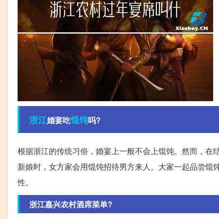
浙江
馄饨
婚宴吃
吗?
根据浙江的传统习俗，婚宴上一般不会上馄饨。然而，在
新娘时，女方家会用馄饨招待男方来人。大家一起品尝馄
性。
浙江嘉兴农村酒席菜单?