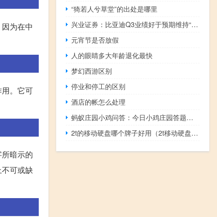
“猗若人兮草堂”的出处是哪里
兴业证券：比亚迪Q3业绩好于预期维持“增持”评级
，因为在中
元宵节是否放假
人的眼睛多大年龄退化最快
梦幻西游区别
停业和停工的区别
作用。它可
酒店的帐怎么处理
蚂蚁庄园小鸡问答：今日小鸡庄园答题的答案2021年5月30日
2t的移动硬盘哪个牌子好用（2t移动硬盘什么牌子好）
字所暗示的
上不可或缺