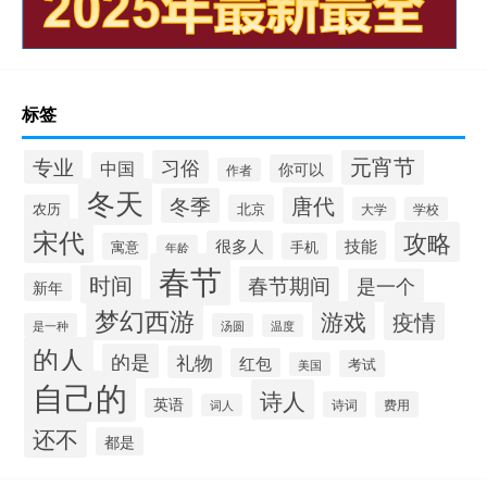
标签
元宵节
专业
习俗
中国
你可以
作者
冬天
唐代
冬季
农历
北京
大学
学校
宋代
攻略
很多人
技能
寓意
手机
年龄
春节
时间
春节期间
是一个
新年
梦幻西游
游戏
疫情
是一种
汤圆
温度
的人
的是
礼物
红包
考试
美国
自己的
诗人
英语
诗词
费用
词人
还不
都是