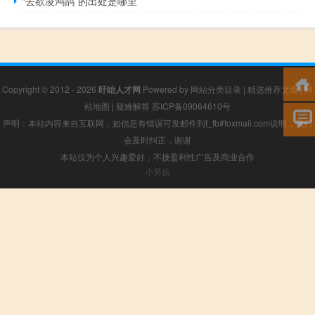
“去欲凌鸿鹄”的出处是哪里
Copyright © 2012 - 2026
盱眙人才网
Powered by
网站分类目录
|
精选推荐文章
|
网
站地图
|
疑难解答
苏ICP备09064610号
声明：本站内容来自互联网，如信息有错误可发邮件到f_fb#foxmail.com说明，我们
会及时纠正，谢谢
本站仅为个人兴趣爱好，不接盈利性广告及商业合作
小男孩