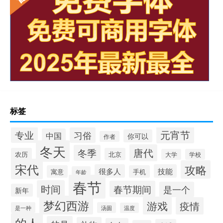
标签
元宵节
专业
习俗
中国
你可以
作者
冬天
唐代
冬季
农历
北京
大学
学校
宋代
攻略
很多人
技能
寓意
手机
年龄
春节
时间
春节期间
是一个
新年
梦幻西游
游戏
疫情
是一种
汤圆
温度
的人