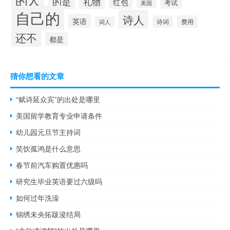
的是
礼物
红包
考试
美国
自己的
诗人
英语
诗词
费用
词人
还不
都是
猜你想看的文章
“赋诗延众宾”的出处是哪里
美国留学教育专业申请条件
幼儿园元旦节主持词
笑饮孤鸿是什么意思
春节前汽车购置优惠吗
研究生毕业英语要过六级吗
如何过年洗澡
锦绣未央拓跋浚结局