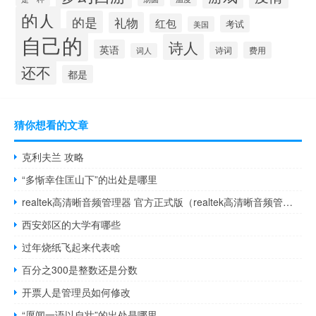
的人
的是
礼物
红包
考试
美国
自己的
诗人
英语
诗词
费用
词人
还不
都是
猜你想看的文章
克利夫兰 攻略
“多惭幸住匡山下”的出处是哪里
realtek高清晰音频管理器 官方正式版（realtek高清晰音频管理器 官方正式版功能简介）
西安郊区的大学有哪些
过年烧纸飞起来代表啥
百分之300是整数还是分数
开票人是管理员如何修改
“愿闻一语以自壮”的出处是哪里