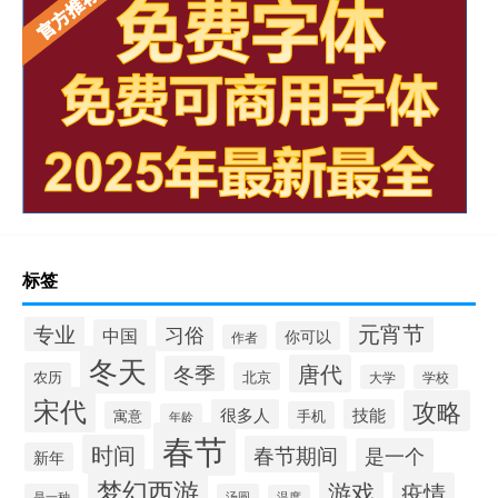
标签
元宵节
专业
习俗
中国
你可以
作者
冬天
唐代
冬季
农历
北京
大学
学校
宋代
攻略
很多人
技能
寓意
手机
年龄
春节
时间
春节期间
是一个
新年
梦幻西游
游戏
疫情
是一种
汤圆
温度