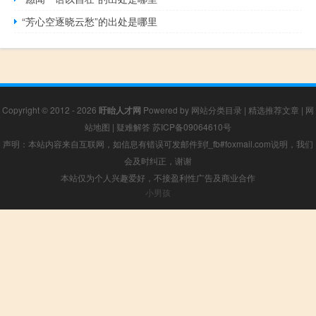
“芳心空逐晓云愁”的出处是哪里
Copyright © 2012 - 2026
盱眙人才网
Powered by
网站分类目录
|
精选推荐文章
|
网
站地图
|
疑难解答
苏ICP备09064610号
声明：本站内容来自互联网，如信息有错误可发邮件到f_fb#foxmail.com说明，我们
会及时纠正，谢谢
本站仅为个人兴趣爱好，不接盈利性广告及商业合作
小男孩