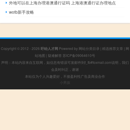
外地可以在上海办理港澳通行证吗 上海港澳通行证办理地点
wotb新手攻略
Copyright © 2012 - 2026
盱眙人才网
Powered by
网站分类目录
|
精选推荐文章
|
网
站地图
|
疑难解答
苏ICP备09064610号
声明：本站内容来自互联网，如信息有错误可发邮件到f_fb#foxmail.com说明，我们
会及时纠正，谢谢
本站仅为个人兴趣爱好，不接盈利性广告及商业合作
小男孩