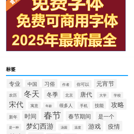
标签
元宵节
专业
习俗
中国
你可以
作者
冬天
唐代
冬季
农历
北京
大学
学校
宋代
攻略
很多人
技能
寓意
手机
年龄
春节
时间
春节期间
是一个
新年
梦幻西游
游戏
疫情
是一种
汤圆
温度