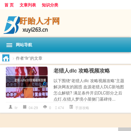
首 页
文章列表
知识分类
网站导航
>
作者“llr”的文章
老猎人dlc 攻略视频攻略
以下围绕“老猎人dlc 攻略视频攻略”主题
解决网友的困惑 血源老猎人DLC新地图
怎么解锁? 满足条件开启DLC部分之后
点灯,在猎人梦境小屋侧门墓碑传...
llr
04-29
0
474
手游攻略