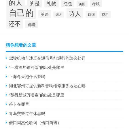
的人
的是
礼物
红包
考试
美国
自己的
诗人
英语
诗词
费用
词人
还不
都是
猜你想看的文章
驾驶机动车违反交通信号灯通行的怎么处罚
“一樽酒尽银河落”的出处是哪里
上海冬天泡什么茶喝
湖北鄂州可提供新科音响维修服务地址在哪
“酿得新城万顷春”的出处是哪里
茶卡在哪里
青岛交警过年休息吗
借口周杰伦歌词（借口简谱）