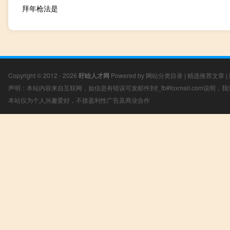
拜年枪法是
Copyright © 2012 - 2026
盱眙人才网
Powered by
网站分类目录
|
精选推荐文章
|
声明：本站内容来自互联网，如信息有错误可发邮件到f_fb#foxmail.com说明
本站仅为个人兴趣爱好，不接盈利性广告及商业合作