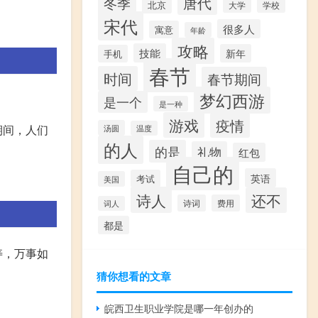
唐代
冬季
北京
大学
学校
宋代
很多人
寓意
年龄
攻略
技能
新年
手机
春节
时间
春节期间
梦幻西游
是一个
是一种
游戏
疫情
期间，人们
汤圆
温度
的人
的是
礼物
红包
自己的
英语
考试
美国
诗人
还不
诗词
费用
词人
都是
寿，万事如
猜你想看的文章
皖西卫生职业学院是哪一年创办的