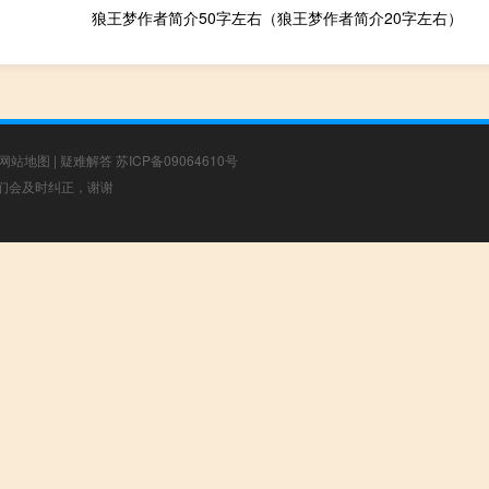
狼王梦作者简介50字左右（狼王梦作者简介20字左右）
网站地图
|
疑难解答
苏ICP备09064610号
，我们会及时纠正，谢谢