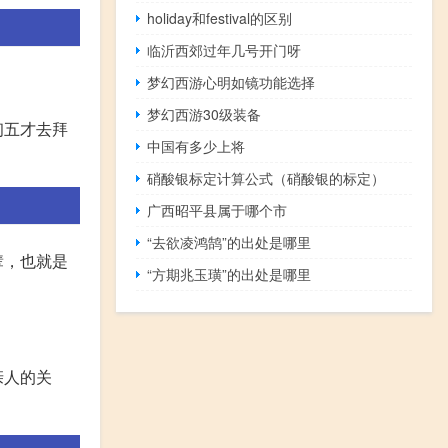
holiday和festival的区别
临沂西郊过年几号开门呀
梦幻西游心明如镜功能选择
梦幻西游30级装备
初五才去拜
中国有多少上将
硝酸银标定计算公式（硝酸银的标定）
广西昭平县属于哪个市
“去欲凌鸿鹄”的出处是哪里
辈，也就是
“方期兆玉璜”的出处是哪里
亲人的关