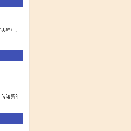
再去拜年。
，传递新年