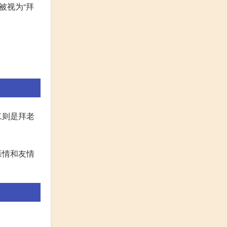
被视为“拜
二则是拜老
亲情和友情