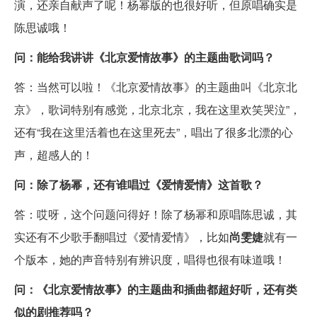
演，还亲自献声了呢！杨幂版的也很好听，但原唱确实是
陈思诚哦！
问：能给我讲讲《北京爱情故事》的主题曲歌词吗？
答：当然可以啦！《北京爱情故事》的主题曲叫《北京北
京》，歌词特别有感觉，北京北京，我在这里欢笑哭泣”，
还有“我在这里活着也在这里死去”，唱出了很多北漂的心
声，超感人的！
问：除了杨幂，还有谁唱过《爱情爱情》这首歌？
答：哎呀，这个问题问得好！除了杨幂和原唱陈思诚，其
实还有不少歌手翻唱过《爱情爱情》，比如
尚雯婕
就有一
个版本，她的声音特别有辨识度，唱得也很有味道哦！
问：《北京爱情故事》的主题曲和插曲都超好听，还有类
似的剧推荐吗？