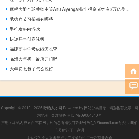
摩根大通全球并购主管Anu Aiyengar指出投资者约有2万亿美元的资金可用于投资其中约1000亿至1500亿美元会聚焦在印度
承德春节习俗都有哪些
手机攻略向游戏
快递拜年创意视频
福建高中学考成绩怎么查
临海大年初一诊所开门吗
大年初七包子怎么包好
Copyright © 2012 - 2026
盱眙人才网
Powered by
网站分类目录
|
精选推荐文章
|
网
站地图
|
疑难解答
苏ICP备09064610号
声明：本站内容来自互联网，如信息有错误可发邮件到f_fb#foxmail.com说明，我们
会及时纠正，谢谢
本站仅为个人兴趣爱好，不接盈利性广告及商业合作