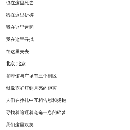
也在这里死去
我在这里祈祷
我在这里迷惘
我在这里寻找
在这里失去
北京 北京
咖啡馆与广场有三个街区
就像霓虹灯到月亮的距离
人们在挣扎中互相告慰和拥抱
寻找着追逐着奄奄一息的碎梦
我们这里欢笑