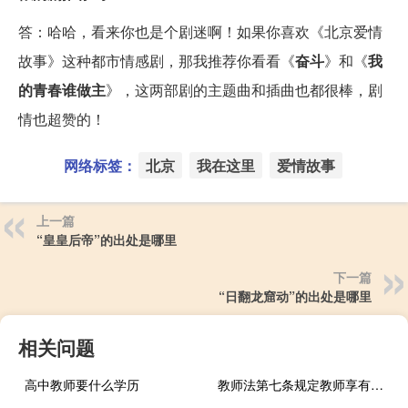
答：哈哈，看来你也是个剧迷啊！如果你喜欢《北京爱情
故事》这种都市情感剧，那我推荐你看看《
奋斗
》和《
我
的青春谁做主
》，这两部剧的主题曲和插曲也都很棒，剧
情也超赞的！
网络标签：
北京
我在这里
爱情故事
上一篇
“皇皇后帝”的出处是哪里
下一篇
“日翻龙窟动”的出处是哪里
相关问题
高中教师要什么学历
教师法第七条规定教师享有的权利