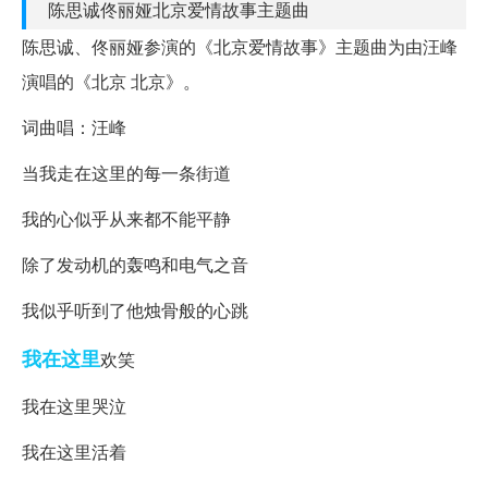
陈思诚佟丽娅北京爱情故事主题曲
陈思诚、佟丽娅参演的《北京爱情故事》主题曲为由汪峰
演唱的《北京 北京》。
词曲唱：汪峰
当我走在这里的每一条街道
我的心似乎从来都不能平静
除了发动机的轰鸣和电气之音
我似乎听到了他烛骨般的心跳
我在这里
欢笑
我在这里哭泣
我在这里活着