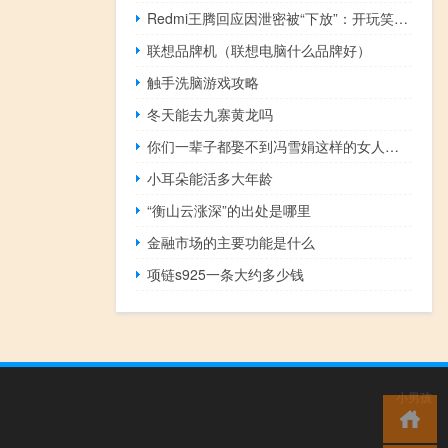
Redmi王腾回应因泄密被“下放”：开玩笑而已 轮岗是学习历练
联想品牌机（联想电脑什么品牌好）
触手洗脑游戏攻略
冬天能去九寨黄龙吗
你们一辈子都娶不到冯雪娟这样的女人什么梗
小耳朵能活多大年龄
“衡山云涨深”的出处是哪里
金融市场的主要功能是什么
项链s925一条大约多少钱
小男孩