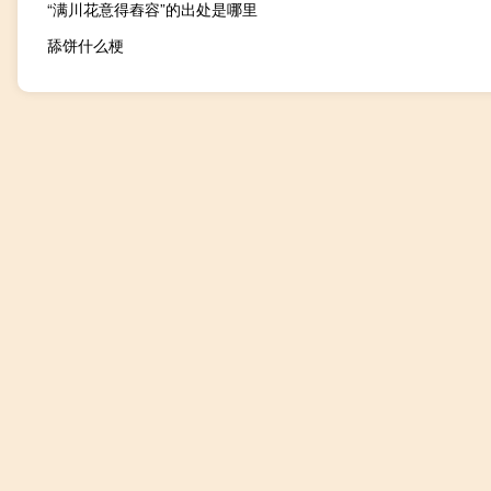
“满川花意得舂容”的出处是哪里
舔饼什么梗