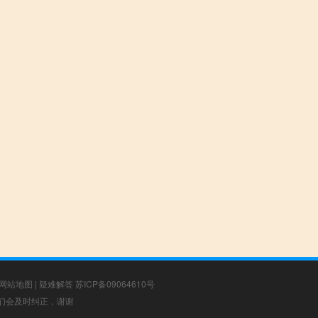
网站地图
|
疑难解答
苏ICP备09064610号
，我们会及时纠正，谢谢