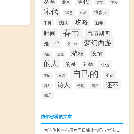
唐代
冬季
北京
大学
学校
宋代
很多人
寓意
年龄
攻略
技能
新年
手机
春节
时间
春节期间
梦幻西游
是一个
是一种
游戏
疫情
汤圆
温度
的人
的是
礼物
红包
自己的
英语
考试
美国
诗人
还不
诗词
费用
词人
都是
猜你想看的文章
大连体检中心周六周日能体检吗（大连体检中心）