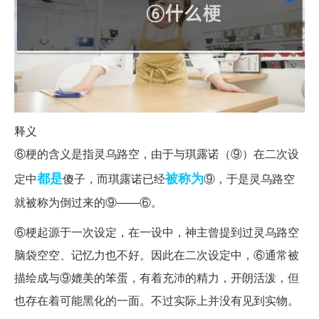
释义
⑥梗的含义是指灵乌路空，由于与琪露诺（⑨）在二次设
都是
被称为
定中
傻子，而琪露诺已经
⑨，于是灵乌路空
就被称为倒过来的⑨——⑥。
⑥梗起源于一次设定，在一设中，神主曾提到过灵乌路空
脑袋空空、记忆力也不好。因此在二次设定中，⑥通常被
描绘成与⑨媲美的笨蛋，有着充沛的精力，开朗活泼，但
也存在着可能黑化的一面。不过实际上并没有见到实物。