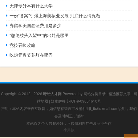
天津专升本有什么大学
一份“备案”引爆上海美妆业发展 到底什么情况嘞
办留学美国签证费用是多少
“愁绝枝头入望中”的出处是哪里
竞技召唤攻略
吃鸡元宵节花灯在哪弄
Copyright © 2012 - 2026
盱眙人才网
Powered by
网站分类目录
|
精选推荐文章
|
网
站地图
|
疑难解答
苏ICP备09064610号
声明：本站内容来自互联网，如信息有错误可发邮件到f_fb#foxmail.com说明，我们
会及时纠正，谢谢
本站仅为个人兴趣爱好，不接盈利性广告及商业合作
小男孩