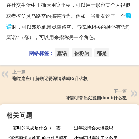
在社交生活中正确运用这个梗，可以用于形容某个人很傻
蠢
或者模仿灵乌路空的搞笑行为。例如，当朋友说了一个
话
时，可以戏称他是灵乌路空。与⑥梗相关的梗还有\"琪
露诺\"（⑨），可以用来指称另一个角色。
网络标签：
蠢话
被称为
都是
上一篇
翻过这座山 解说记得深情助威IG什么梗
下一篇
可惜可惜 出处源自doinb什么梗
相关问题
一霎时的意思是什么（一霎时的意思）
过年役情会大爆发吗
“孤怀炯炯向谁开”的出处是哪里
小狗可以穿袜子么冬天