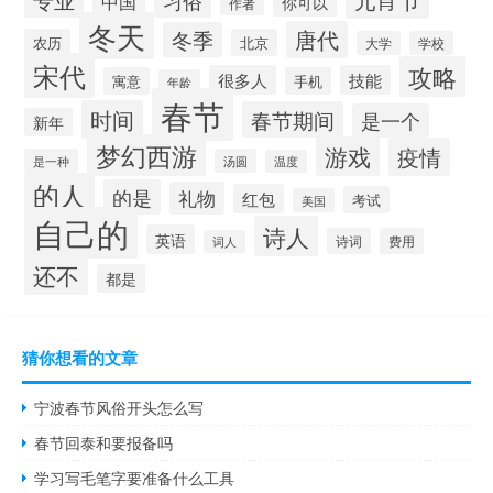
习俗
中国
你可以
作者
冬天
唐代
冬季
农历
北京
大学
学校
宋代
攻略
很多人
技能
寓意
手机
年龄
春节
时间
春节期间
是一个
新年
梦幻西游
游戏
疫情
是一种
汤圆
温度
的人
的是
礼物
红包
考试
美国
自己的
诗人
英语
诗词
费用
词人
还不
都是
猜你想看的文章
宁波春节风俗开头怎么写
春节回泰和要报备吗
学习写毛笔字要准备什么工具