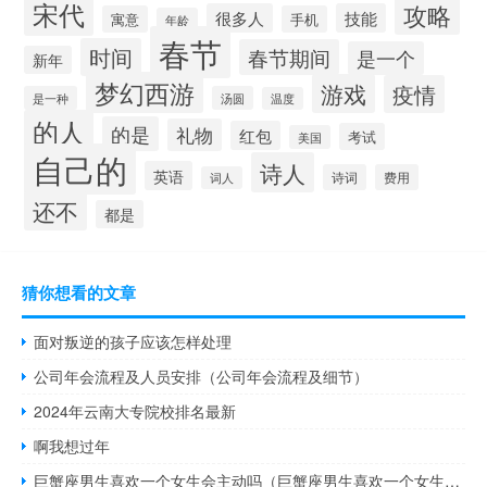
宋代
攻略
很多人
技能
寓意
手机
年龄
春节
时间
春节期间
是一个
新年
梦幻西游
游戏
疫情
是一种
汤圆
温度
的人
的是
礼物
红包
考试
美国
自己的
诗人
英语
诗词
费用
词人
还不
都是
猜你想看的文章
面对叛逆的孩子应该怎样处理
公司年会流程及人员安排（公司年会流程及细节）
2024年云南大专院校排名最新
啊我想过年
巨蟹座男生喜欢一个女生会主动吗（巨蟹座男生喜欢一个女生的表现）