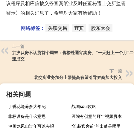
议程序及相应信披义务宜宾纸业及时任董秘遭上交所监管
警示】的相关消息了，希望对大家有所帮助！
网络标签：
关联交易
宜宾
股东大会
上一篇
京沪认房不认贷首个周末：售楼处通宵卖房、“一天赶上一个月”二
速成交
下一篇
北交所业务加分上限提高有望引导券商加大投入
相关问题
丁香花能养多大年纪
战国soul攻略
非标设备是什么意思
医院有创意的拜年视频脚本
伊川龙凤山过年可以去吗
“谁栽官舍前”的出处是哪里