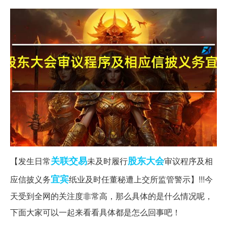
关联交易
股东大会
【发生日常
未及时履行
审议程序及相
宜宾
应信披义务
纸业及时任董秘遭上交所监管警示】!!!今
天受到全网的关注度非常高，那么具体的是什么情况呢，
下面大家可以一起来看看具体都是怎么回事吧！