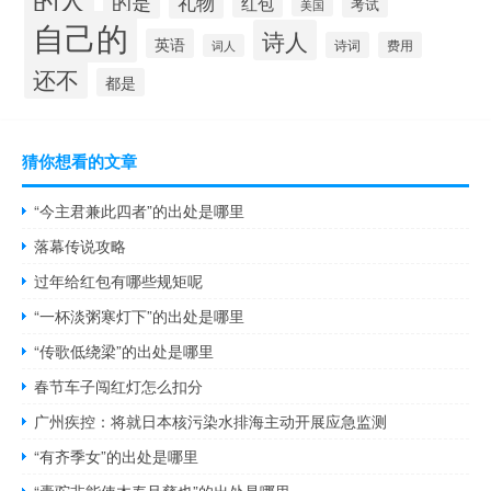
的是
礼物
红包
考试
美国
自己的
诗人
英语
诗词
费用
词人
还不
都是
猜你想看的文章
“今主君兼此四者”的出处是哪里
落幕传说攻略
过年给红包有哪些规矩呢
“一杯淡粥寒灯下”的出处是哪里
“传歌低绕梁”的出处是哪里
春节车子闯红灯怎么扣分
广州疾控：将就日本核污染水排海主动开展应急监测
“有齐季女”的出处是哪里
“橐驼非能使木寿且孳也”的出处是哪里