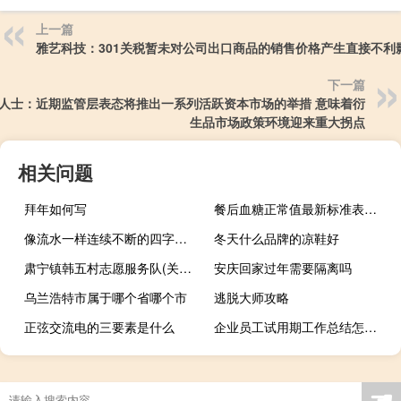
上一篇
雅艺科技：301关税暂未对公司出口商品的销售价格产生直接不利
下一篇
人士：近期监管层表态将推出一系列活跃资本市场的举措 意味着衍
生品市场政策环境迎来重大拐点
相关问题
拜年如何写
餐后血糖正常值最新标准表格图片（餐后血糖正常值最新标准表）
像流水一样连续不断的四字成语（像流水一样连续不断）
冬天什么品牌的凉鞋好
肃宁镇韩五村志愿服务队(关于肃宁镇韩五村志愿服务队简述)
安庆回家过年需要隔离吗
乌兰浩特市属于哪个省哪个市
逃脱大师攻略
正弦交流电的三要素是什么
企业员工试用期工作总结怎么写
☚