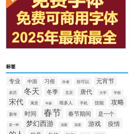
标签
元宵节
专业
习俗
中国
你可以
作者
冬天
唐代
冬季
农历
北京
大学
学校
宋代
攻略
很多人
技能
寓意
手机
年龄
春节
时间
春节期间
是一个
新年
梦幻西游
游戏
疫情
是一种
汤圆
温度
的人