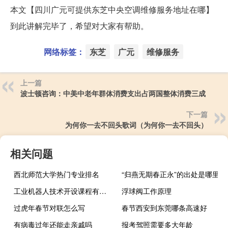
本文【四川广元可提供东芝中央空调维修服务地址在哪】
到此讲解完毕了，希望对大家有帮助。
网络标签：
东芝
广元
维修服务
上一篇
波士顿咨询：中美中老年群体消费支出占两国整体消费三成
下一篇
为何你一去不回头歌词（为何你一去不回头）
相关问题
西北师范大学热门专业排名
“归燕无期春正永”的出处是哪里
工业机器人技术开设课程有哪些
浮球阀工作原理
过虎年春节对联怎么写
春节西安到东莞哪条高速好
有病毒过年还能走亲戚吗
报考驾照需要多大年龄