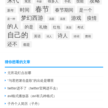
攻略
很多人
技能
寓意
手机
年龄
春节
时间
春节期间
是一个
新年
梦幻西游
游戏
疫情
是一种
汤圆
温度
的人
的是
礼物
红包
考试
美国
自己的
诗人
英语
诗词
费用
词人
还不
都是
猜你想看的文章
元宵花灯点在哪
“与君把箸击盘歌”的出处是哪里
twitter进不了（twitter官网进不去）
avi格式播放器（avi有几种格式）
子丹个人简历（子丹）