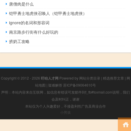
唐僧肉是什么
铠甲勇士地虎侠召唤人（铠甲勇士地虎侠）
ignore的名词和形容词
南京路步行街有什么好玩的
挤奶工攻略
Copyright © 2012 - 2026
盱眙人才网
Powered by
网站分类目录
|
精选推荐文章
|
网
站地图
|
疑难解答
苏ICP备09064610号
声明：本站内容来自互联网，如信息有错误可发邮件到f_fb#foxmail.com说明，我们
会及时纠正，谢谢
本站仅为个人兴趣爱好，不接盈利性广告及商业合作
小男孩