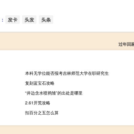
：
发卡
头发
头条
过年回
本科无学位能否报考吉林师范大学在职研究生
复刻蓝宝石攻略
“井边含水喷鸦雏”的出处是哪里
2.61开荒攻略
扣百分之五怎么算