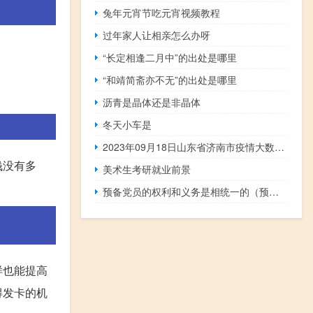
兔年元宵节吃元宵视频教程
过年家人让相亲怎么办呀
“长定相逢二月中”的出处是哪里
“和靖简斋亦不无”的出处是哪里
沥青是晶体还是非晶体
冬天小车是
2023年09月18日山东省济南市疫情大数据-今日/今天疫情全网搜索最新实时消息动态情况通知播报
钱没有多
美术生考研就业前景
预备党员的权利和义务是相统一的（预备党员的权利和义务）
样也能提高
得发卡的机