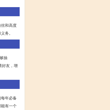
粉丝和高度
和义务。
够抽
请好友，增
们每年必备
都能有一个