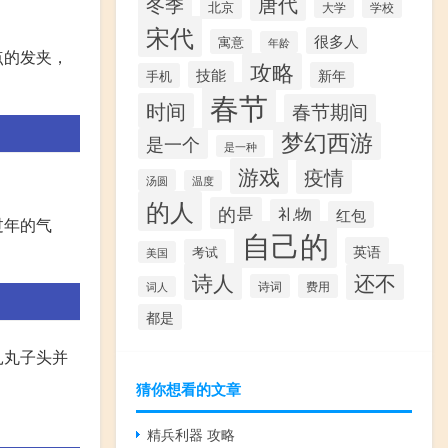
唐代
冬季
北京
大学
学校
宋代
很多人
寓意
年龄
点的发夹，
攻略
技能
新年
手机
春节
时间
春节期间
梦幻西游
是一个
是一种
游戏
疫情
汤圆
温度
的人
的是
礼物
红包
过年的气
自己的
英语
考试
美国
诗人
还不
诗词
费用
词人
都是
扎丸子头并
猜你想看的文章
精兵利器 攻略