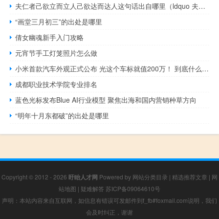
夫仁者己欲立而立人己欲达而达人这句话出自哪里（ldquo 夫仁者 己欲立而立人 己欲达而达人 rdquo 是什么意思）
“画堂三月初三”的出处是哪里
倩女幽魂新手入门攻略
元宵节手工灯笼照片怎么做
小米首款汽车外观正式公布 光这个车标就值200万！ 到底什么情况嘞
成都职业技术学院专业排名
蓝色光标发布Blue AI行业模型 聚焦出海和国内营销种草方向
“明年十月东都破”的出处是哪里
Copyright © 2012 - 2026
盱眙人才网
Powered by
网站分类目录
|
精选推荐文章
|
网
站地图
|
疑难解答
苏ICP备09064610号
声明：本站内容来自互联网，如信息有错误可发邮件到f_fb#foxmail.com说明，我们
会及时纠正，谢谢