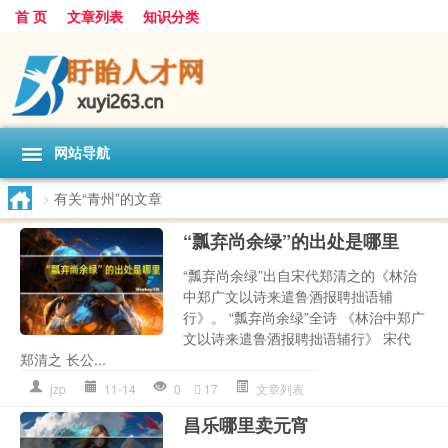
首 页
文章列表
知识分类
网站导航
>
有关“青州”的文章
“瓢弃尚余绿”的出处是哪里
“瓢弃尚余绿”出自宋代郑清之的《林治
中郑广文以诗来遣鲁酒报聘拙语辅
行》。 “瓢弃尚余绿”全诗 《林治中郑广
文以诗来遣鲁酒报聘拙语辅行》 宋代
郑清之 长公...
jzp
11-14
0
17
文章列表
昌乐哪里卖元宵