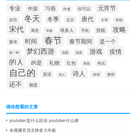
元宵节
专业
习俗
中国
你可以
作者
冬天
唐代
冬季
农历
北京
大学
学校
宋代
攻略
很多人
技能
寓意
手机
年龄
春节
时间
春节期间
是一个
新年
梦幻西游
游戏
疫情
是一种
汤圆
温度
的人
的是
礼物
红包
考试
美国
自己的
诗人
英语
诗词
费用
词人
还不
都是
猜你想看的文章
youtuber是什么职业 youtuber什么梗
央视播音员文静多大年龄