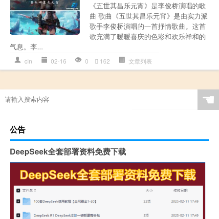
《五世其昌乐元宵》是李俊桥演唱的歌
曲 歌曲《五世其昌乐元宵》是由实力派
歌手李俊桥演唱的一首抒情歌曲。这首
歌充满了暖暖喜庆的色彩和欢乐祥和的
气息。李...
cln
02-16
0
162
文章列表
☚
公告
DeepSeek全套部署资料免费下载