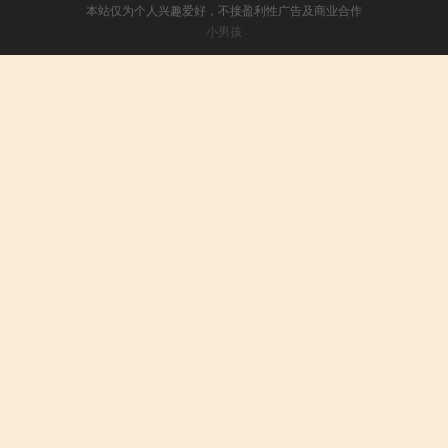
本站仅为个人兴趣爱好，不接盈利性广告及商业合作
小男孩