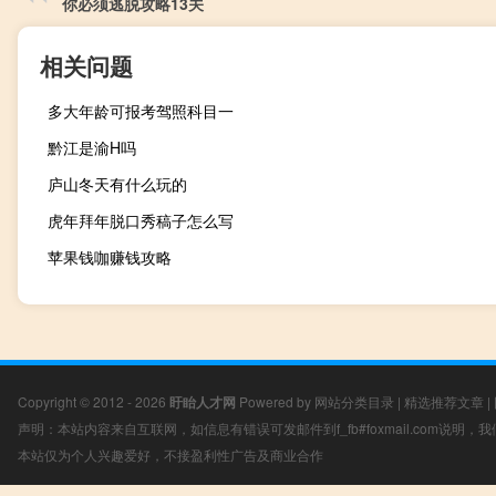
你必须逃脱攻略13关
相关问题
多大年龄可报考驾照科目一
黔江是渝H吗
庐山冬天有什么玩的
虎年拜年脱口秀稿子怎么写
苹果钱咖赚钱攻略
Copyright © 2012 - 2026
盱眙人才网
Powered by
网站分类目录
|
精选推荐文章
|
声明：本站内容来自互联网，如信息有错误可发邮件到f_fb#foxmail.com说明
本站仅为个人兴趣爱好，不接盈利性广告及商业合作