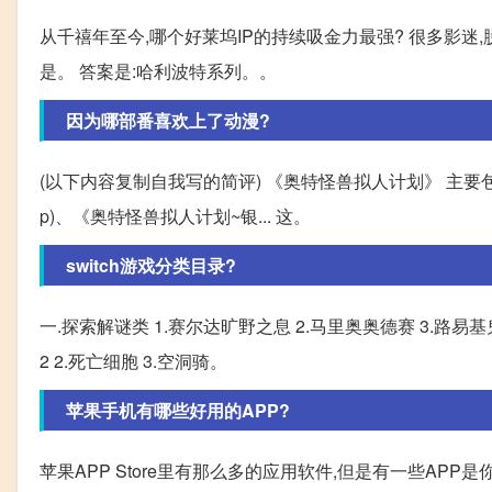
从千禧年至今,哪个好莱坞IP的持续吸金力最强? 很多影迷,脱
是。 答案是:哈利波特系列。。
因为哪部番喜欢上了动漫?
(以下内容复制自我写的简评) 《奥特怪兽拟人计划》 主要包
p)、《奥特怪兽拟人计划~银... 这。
switch游戏分类目录?
一.探索解谜类 1.赛尔达旷野之息 2.马里奥奥德赛 3.路易基
2 2.死亡细胞 3.空洞骑。
苹果手机有哪些好用的APP?
苹果APP Store里有那么多的应用软件,但是有一些AP