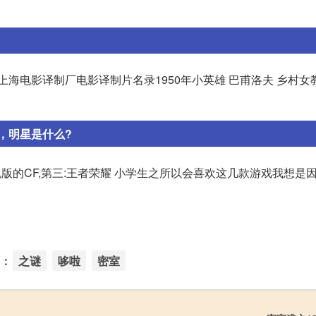
上海电影译制厂电影译制片名录1950年小英雄 巴甫洛夫 乡村女
，明星是什么?
手机版的CF,第三:王者荣耀 小学生之所以会喜欢这几款游戏我想是
：
之谜
哆啦
密室