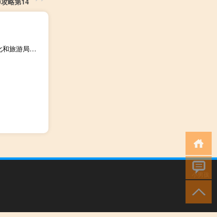
0攻略第14
北京市延庆区文化和旅游局官网（胡一鸣-北京市延庆区文化和旅游局党组成员、文化市场综合执法大队大队长简介）
小男孩