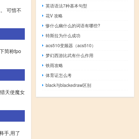
英语语法7种基本句型
元。 可惜不
花V 攻略
惨什么幽什么的词语有哪些?
特斯拉为什么成功
acs510变频器（acs510）
简称fpo
梦幻西游比武有什么作用
铁雨攻略
体育证怎么考
black与blackedraw区别
1.猎天使魔女
释手,用了