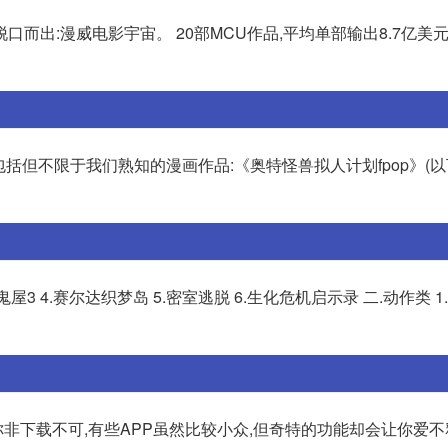
口而出:漫威电影宇宙。 20部MCU作品,平均单部输出8.7亿美
括但不限于我们熟知的漫画作品:《奥特怪兽拟人计划fpop》(以下
鬼屋3 4.赛尔达织梦岛 5.密室逃脱 6.生化危机启示录 二.动作类 
P是你非下载不可,有些APP虽然比较小众,但奇特的功能却会让你爱不