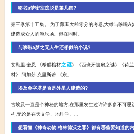
哆啦a梦密室逃脱是第几集?
第三季第十五集。 为了藏匿大雄零分的考卷,大雄与哆啦A
建造成众人的游乐场。但在同时。
与哆啦a梦之无人生还相似的小说?
之谜
艾勒里·奎恩 《希腊棺材
》《西班牙披肩之谜》《荷兰
材》 阿加莎·克里斯蒂 《东。
埃及金字塔是否是外星人建造的?
古埃及一直是个神秘的地方,在那里发生过许许多多不可思议
构,无论是在天文学、地理学、...
想看懂《神奇动物:格林德沃之罪》都有哪些要知道的内