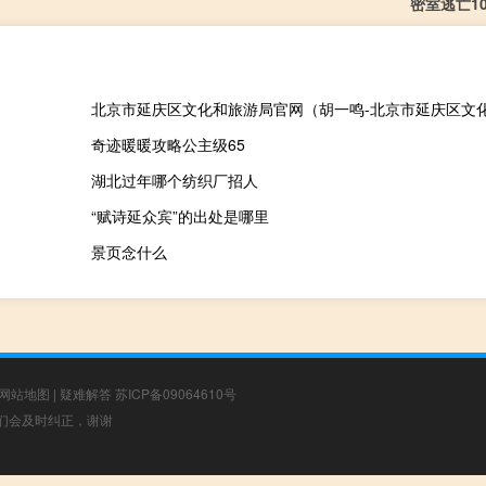
密室逃亡1
奇迹暖暖攻略公主级65
湖北过年哪个纺织厂招人
“赋诗延众宾”的出处是哪里
景页念什么
网站地图
|
疑难解答
苏ICP备09064610号
，我们会及时纠正，谢谢