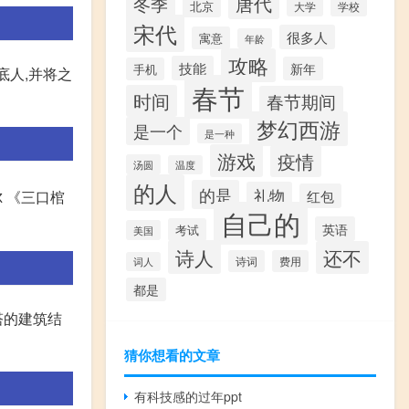
唐代
冬季
北京
大学
学校
宋代
很多人
寓意
年龄
攻略
技能
新年
手机
底人,并将之
春节
时间
春节期间
梦幻西游
是一个
是一种
游戏
疫情
汤圆
温度
的人
的是
礼物
红包
 《三口棺
自己的
英语
考试
美国
诗人
还不
诗词
费用
词人
都是
塔的建筑结
猜你想看的文章
有科技感的过年ppt