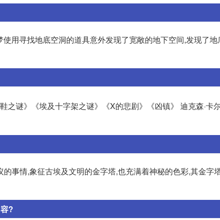
梦使用寻找地底空洞的道具意外发现了宽敞的地下空间,发现了地
鞋之谜》《埃及十字架之谜》《X的悲剧》《凶镇》 迪克森·卡尔
的事情,象征古埃及文明的金字塔,也充满着神秘的色彩,其金字
容?