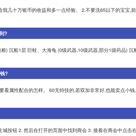
给我几十万银币的收益和多一点经验。 2.不要洗65以下的宝宝,前
到?
粮) 沉船1层 巨蛙、大海龟 (0级武器,10级武器,部分1级药品) 沉
少钱?
要看属性配合的怎样。 60无特技的,若双加非常好,也能卖点小钱
城按钮 2. 然后在打开的页面中找到商会 3. 接着在商会中点击