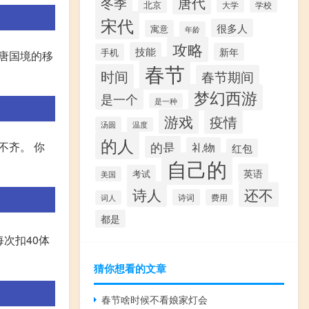
唐代
冬季
北京
大学
学校
宋代
很多人
寓意
年龄
攻略
技能
新年
手机
大唐国境的移
春节
时间
春节期间
梦幻西游
是一个
是一种
游戏
疫情
汤圆
温度
的人
的是
不齐。 你
礼物
红包
自己的
英语
考试
美国
诗人
还不
诗词
费用
词人
都是
每次扣40体
猜你想看的文章
春节啥时候不看娘家灯会