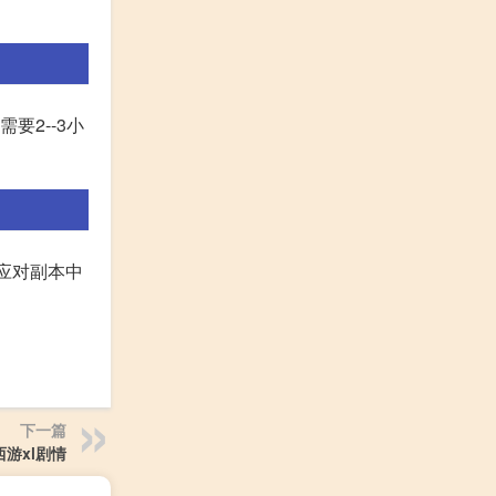
要2--3小
应对副本中
下一篇
游xl剧情