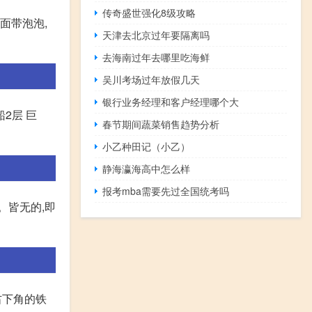
传奇盛世强化8级攻略
面带泡泡,
天津去北京过年要隔离吗
去海南过年去哪里吃海鲜
吴川考场过年放假几天
银行业务经理和客户经理哪个大
船2层 巨
春节期间蔬菜销售趋势分析
小乙种田记（小乙）
静海瀛海高中怎么样
报考mba需要先过全国统考吗
。皆无的,即
右下角的铁