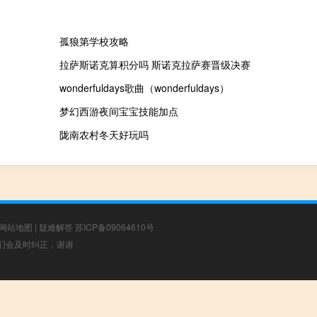
孤狼第学校攻略
拉萨斯诺克算积分吗 斯诺克拉萨赛晋级决赛
wonderfuldays歌曲（wonderfuldays）
梦幻西游夜间宝宝技能加点
陇南农村冬天好玩吗
网站地图
|
疑难解答
苏ICP备09064610号
，我们会及时纠正，谢谢