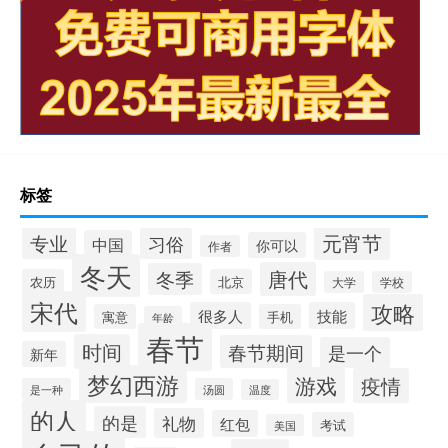
标签
元宵节
专业
习俗
中国
你可以
作者
冬天
唐代
冬季
农历
北京
大学
学校
宋代
攻略
很多人
技能
寓意
手机
年龄
春节
时间
春节期间
是一个
新年
梦幻西游
游戏
疫情
是一种
汤圆
温度
的人
的是
礼物
红包
考试
美国