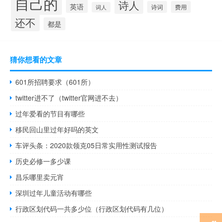
自己的
诗人
英语
诗词
费用
词人
还不
都是
猜你想看的文章
601所招聘要求（601所）
twitter进不了（twitter官网进不去）
过年爱看的节目有哪些
移民回山里过年好吗的英文
车评头条：2020款领克05日常实用性测试报告
历史必修一多少课
昌乐哪里卖元宵
深圳过年儿童活动有哪些
行政区划代码一共多少位（行政区划代码有几位）