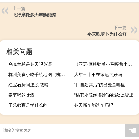
上一篇
飞行摩托多大年龄能骑
下一篇
冬天吃萝卜为什么好
相关问题
乌克兰总是冬天吗英语
《亚瑟·摩根骑着小马哼着小曲儿在美国西部的逍遥日子第二季》什么梗
杭州美食小吃手绘地图（杭州美食小吃）
大年三十不在家运气好吗
红宝石房间逃脱 攻略
“口自处其后”的出处是哪里
春节喝的啥酒
“桃花水暖鲈堪鱠”的出处是哪里
子乐教育是学什么的
冬天新车能洗车吗吗
☚