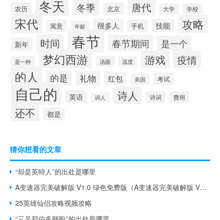
冬天
唐代
冬季
农历
北京
大学
学校
宋代
攻略
很多人
技能
寓意
手机
年龄
春节
时间
春节期间
是一个
新年
梦幻西游
游戏
疫情
是一种
汤圆
温度
的人
的是
礼物
红包
考试
美国
自己的
诗人
英语
诗词
费用
词人
还不
都是
猜你想看的文章
“却是英特人”的出处是哪里
A变速器完美破解版 V1.0 绿色免费版（A变速器完美破解版 V1.0 绿色免费版功能简介）
25英雄仙侣攻略视频攻略
“三吴邦伯多顾盼”的出处是哪里