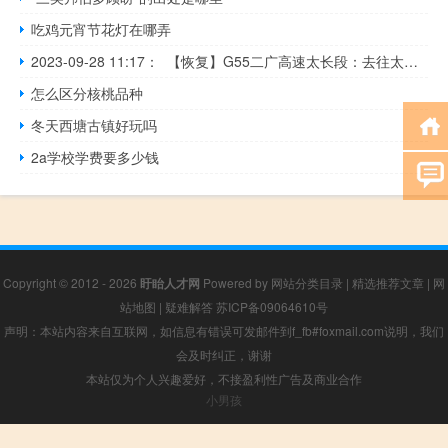
吃鸡元宵节花灯在哪弄
2023-09-28 11:17： 【恢复】G55二广高速太长段：去往太原方向屯留至襄垣之间K930+400处一辆两轴货车事故处理完毕。 ​​​
怎么区分核桃品种
冬天西塘古镇好玩吗
2a学校学费要多少钱
Copyright © 2012 - 2026
盱眙人才网
Powered by
网站分类目录
|
精选推荐文章
|
网
站地图
|
疑难解答
苏ICP备09064610号
声明：本站内容来自互联网，如信息有错误可发邮件到f_fb#foxmail.com说明，我们
会及时纠正，谢谢
本站仅为个人兴趣爱好，不接盈利性广告及商业合作
小男孩