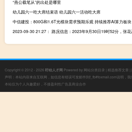
“燕公载笔从”的出处是哪里
幼儿园六一吃大席结束语 幼儿园六一活动吃大席
中信建投：800G和1.6T光模块需求预期乐观 持续推荐AI算力板块
Copyright © 2012 - 2026
盱眙人才网
Powered by
网站分类目录
|
精选推荐文章
|
声明：本站内容来自互联网，如信息有错误可发邮件到f_fb#foxmail.com说明
本站仅为个人兴趣爱好，不接盈利性广告及商业合作