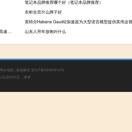
笔记本品牌推荐哪个好（笔记本品牌推荐）
衣柜合页什么牌子好
英特尔Habana Gaudi2加速器为大型语言模型提供英伟达
2023-09-30 21:27： 路况信息：2023年9月30日19时52分，张花高速茅岩河收费站附近以东K22处东往西因两辆货车追尾占用双向超车道，至21时24分事故已处理完毕。 ​​​
山东人拜年放炮叫什么
网站地图
|
疑难解答
苏ICP备09064610号
，我们会及时纠正，谢谢