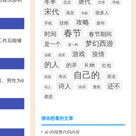
唐代
冬季
北京
大学
学校
宋代
很多人
寓意
年龄
攻略
技能
新年
手机
春节
时间
春节期间
工作后能够
梦幻西游
是一个
是一种
游戏
疫情
汤圆
温度
的人
的是
礼物
红包
自己的
英语
考试
美国
龄。男性为6
诗人
还不
诗词
费用
词人
都是
猜你想看的文章
al-05报警代码内容