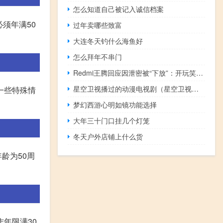
怎么知道自己被记入诚信档案
须年满50
过年卖哪些致富
大连冬天钓什么海鱼好
怎么拜年不串门
Redmi王腾回应因泄密被“下放”：开玩笑而已 轮岗是学习历练
星空卫视播过的动漫电视剧（星空卫视播过的动漫）
一些特殊情
梦幻西游心明如镜功能选择
大年三十门口挂几个灯笼
冬天户外店铺上什么货
龄为50周
年限满30