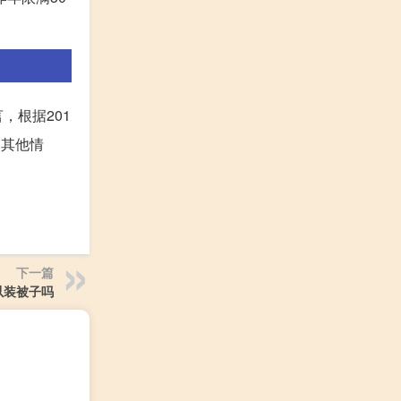
，根据201
的其他情
下一篇
以装被子吗