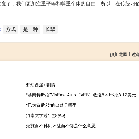
念变了，我们更加注重平等和尊重个体的自由。所以，在传统习
：
方式
是一种
长辈
伊川龙凤山过
梦幻西游xl剧情
“越南特斯拉”VinFast Auto（VFS）收涨8.41%报8.12美元
“已为贫孟郊”的出处是哪里
河南大学过年放假吗
杂施而不孙则坏乱而不修是什么意思