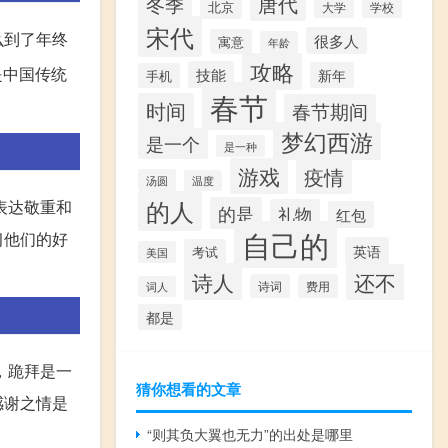
唐代
冬季
北京
大学
学校
宋代
么到了年终
很多人
寓意
年龄
攻略
是中国传统
技能
新年
手机
春节
时间
春节期间
梦幻西游
是一个
是一种
游戏
疫情
汤圆
温度
的人
表达敬重和
的是
礼物
红包
自己的
习他们的好
英语
考试
美国
诗人
还不
诗词
费用
词人
都是
，跪拜是一
猜你想看的文章
感谢之情是
“则其负大翼也无力”的出处是哪里