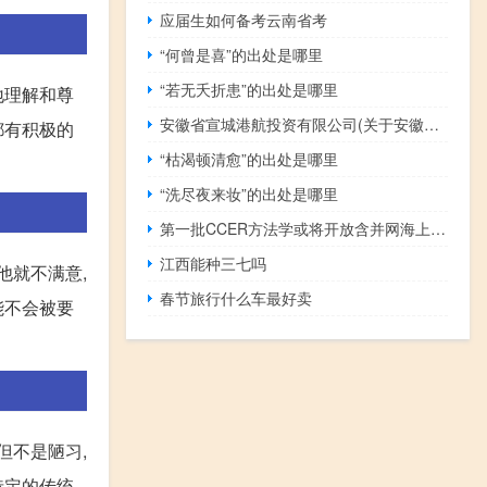
应届生如何备考云南省考
“何曾是喜”的出处是哪里
“若无夭折患”的出处是哪里
地理解和尊
安徽省宣城港航投资有限公司(关于安徽省宣城港航投资有限公司简述)
都有积极的
“枯渴顿清愈”的出处是哪里
“洗尽夜来妆”的出处是哪里
第一批CCER方法学或将开放含并网海上风电等4类项目
江西能种三七吗
他就不满意,
春节旅行什么车最好卖
能不会被要
但不是陋习,
特定的传统