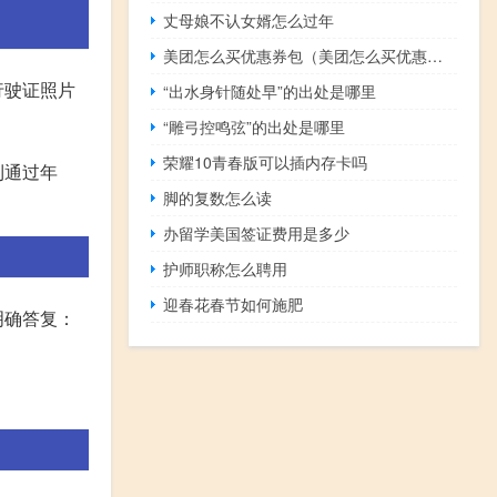
丈母娘不认女婿怎么过年
美团怎么买优惠券包（美团怎么买优惠券）
行驶证照片
“出水身针随处早”的出处是哪里
“雕弓控鸣弦”的出处是哪里
荣耀10青春版可以插内存卡吗
利通过年
脚的复数怎么读
办留学美国签证费用是多少
护师职称怎么聘用
迎春花春节如何施肥
明确答复：