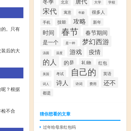
唐代
冬季
北京
大学
学校
宋代
很多人
寓意
年龄
攻略
技能
新年
手机
春节
检的。只有
时间
春节期间
梦幻西游
是一个
是一种
游戏
改装后的大
疫情
汤圆
温度
的人
的是
礼物
红包
自己的
英语
考试
美国
诗人
还不
诗词
费用
词人
检呢？根据
都是
年检不合
猜你想看的文章
过年给母亲红包吗