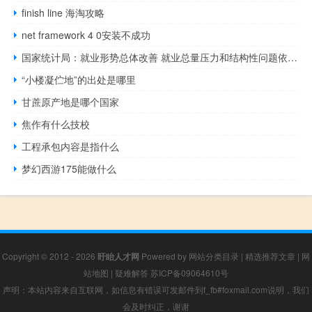
finish line 海淘攻略
net framework 4 0安装不成功
国家统计局：就业形势总体改善 就业总量压力和结构性问题依然存在
“小楼凝伫地”的出处是哪里
甘蔗原产地是哪个国家
焦作有什么技校
工程承包内容是指什么
梦幻西游175能做什么
Copyright © 2012 - 2026
盱眙人才网
Powered by
网站分类目录
|
精选推荐文章
|
网
站地图
|
疑难解答
苏ICP备09064610号
声明：本站内容来自互联网，如信息有错误可发邮件到f_fb#foxmail.com说明，我们
会及时纠正，谢谢