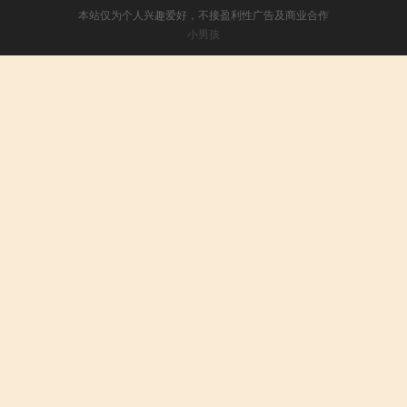
本站仅为个人兴趣爱好，不接盈利性广告及商业合作
小男孩