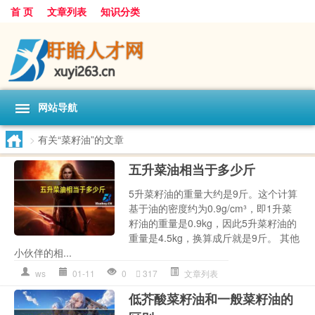
首 页
文章列表
知识分类
网站导航
>
有关“菜籽油”的文章
五升菜油相当于多少斤
5升菜籽油的重量大约是9斤。这个计算
基于油的密度约为0.9g/cm³，即1升菜
籽油的重量是0.9kg，因此5升菜籽油的
重量是4.5kg，换算成斤就是9斤。 其他
小伙伴的相...
ws
01-11
0
317
文章列表
低芥酸菜籽油和一般菜籽油的