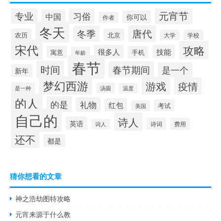
元宵节
专业
习俗
中国
你可以
作者
冬天
唐代
冬季
农历
北京
大学
学校
宋代
攻略
很多人
技能
寓意
手机
年龄
春节
时间
春节期间
是一个
新年
梦幻西游
游戏
疫情
是一种
汤圆
温度
的人
的是
礼物
红包
考试
美国
自己的
诗人
英语
诗词
费用
词人
还不
都是
猜你想看的文章
神之浩劫图特攻略
元宵来源于什么教